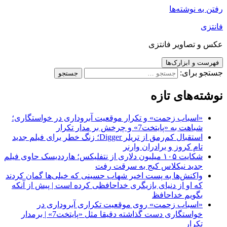
رفتن به نوشته‌ها
فانتزی
عکس و تصاویر فانتزی
فهرست و ابزارک‌ها
جستجو برای:
نوشته‌های تازه
«اسباب زحمت» و تکرار موقعیت آبروداری در خواستگاری؛
شباهت به «پایتخت7» و چرخش بر مدار تکرار
استقبال کم‌رمق از تریلر Digger؛ زنگ خطر برای فیلم جدید
تام کروز و برادران وارنر
شکایت ۱۰۵ میلیون دلاری از نتفلیکس؛ هارددیسک حاوی فیلم
جدید نیکلاس کیج به سرقت رفت
واکنش‌ها به پست اخیر شهاب حسینی که خیلی‌ها گمان کردند
که او از دنیای بازیگری خداحافظی کرده است | پیش از آنکه
بگویم خداحافظ
«اسباب زحمت» روی موقعیت تکراری آبروداری در
خواستگاری دست گذاشته دقیقا مثل «پایتخت7» | برمدار
تکرار