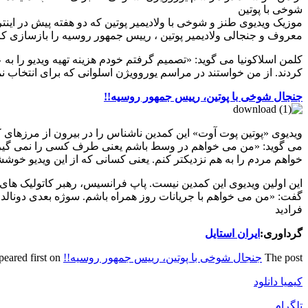
شوخی با پوتین
موزیک ویدیوی طنز و شوخی با ولادیمیر پوتین که دو هفته پیش در اینت
معروف و جنجالی ولادیمیر پوتین ، رییس جمهور روسیه را بازسازی ک
کلمن اسلاکونیا می گوید: «تصمیم گرفتم خودم هزینه تهیه ویدیو را به 
کردند. از من خواستند در مراسم یوروویژن اسلوانی که برای انتخاب 
جنجال شوخی با پوتین، رییس جمهور روسیه!!
ویدیوی «پوتین پوت آوت» این کمدین ناشناس را در بیرون از مرزهای 
می گوید: «من می خواهم در وسط باشم یعنی طرف کسی را نمی گیرم. 
خواهم مردم را به هم نزدیکتر کنم. یعنی کسانی که از این ویدیو خوش
گفت: «من می خواهم با جریانات روز همراه باشم. سوژه بعدی دونالد ت
فرادید
گرداوری:
ایران استایل
The post
جنجال شوخی با پوتین، رییس جمهور روسیه!!
appeared first on
کیمیا دانلود
تلگرام