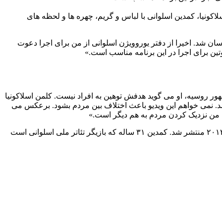
اکونیا، کمدین اسلوانی با لباس و گریم، چهره ها و لحظه های
آسان شد. اخیرا از دفتر یوروویژن اسلوانی از من برای اجرا دعوت
ین برای اجرا در این برنامه مناسب است.»
ر روسیه، او می گوید هدفش توهین به افراد نیست. کلمن اسلاکونیا
. نمی خواهم این ویدیو باعث اختلاف بین مردم بشود. برعکس می
دف من نزدیک کردن مردم به هم دیگر است.»
این اولین ویدیوی این کمدین نیست. پاپ فرانسیس، رهبر کاتولیک های جهان هم از طنز او در امان نبوده است. ویدیوی «پاپ مدرن» او سال ۲۰۱۳ منتشر شد. کمدین ۳۱ ساله که بازیگر تئاتر ملی اسلوانی است