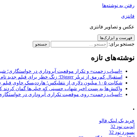
رفتن به نوشته‌ها
فانتزی
عکس و تصاویر فانتزی
فهرست و ابزارک‌ها
جستجو برای:
نوشته‌های تازه
«اسباب زحمت» و تکرار موقعیت آبروداری در خواستگاری؛ شباهت به «پایتخت7» و 
استقبال کم‌رمق از تریلر Digger؛ زنگ خطر برای فیلم جدید تام کروز و برادران وارنر
شکایت ۱۰۵ میلیون دلاری از نتفلیکس؛ هارددیسک حاوی فیلم جدید نیکلاس کیج به سرقت رفت
واکنش‌ها به پست اخیر شهاب حسینی که خیلی‌ها گمان کردند که
«اسباب زحمت» روی موقعیت تکراری آبروداری در خواستگاری دست گذاشته 
.
خرید بک لینک فالو
آپدیت نود 32
پسورد نود 32