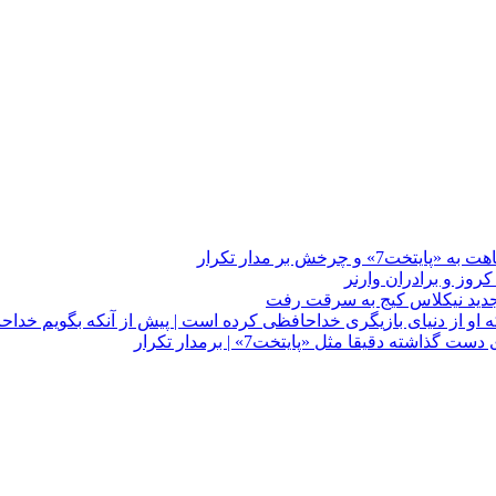
چرخش بر مدار تکرار
 او از دنیای بازیگری خداحافظی کرده است | پیش از آنکه بگویم خداح
دقیقا مثل «پایتخت7» | برمدار تکرار