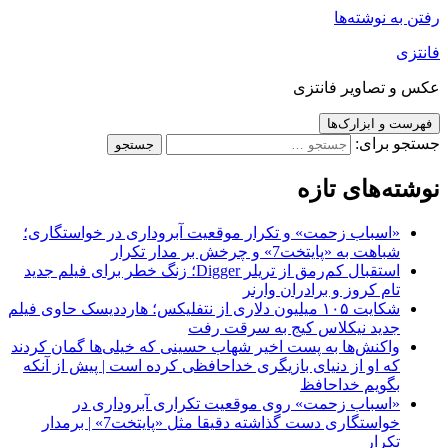
رفتن به نوشته‌ها
فانتزی
عکس و تصاویر فانتزی
فهرست و ابزارک‌ها
جستجو برای:
نوشته‌های تازه
«اسباب زحمت» و تکرار موقعیت آبروداری در خواستگاری؛
شباهت به «پایتخت7» و چرخش بر مدار تکرار
استقبال کم‌رمق از تریلر Digger؛ زنگ خطر برای فیلم جدید
تام کروز و برادران وارنر
شکایت ۱۰۵ میلیون دلاری از نتفلیکس؛ هارددیسک حاوی فیلم
جدید نیکلاس کیج به سرقت رفت
واکنش‌ها به پست اخیر شهاب حسینی که خیلی‌ها گمان کردند
که او از دنیای بازیگری خداحافظی کرده است | پیش از آنکه
بگویم خداحافظ
«اسباب زحمت» روی موقعیت تکراری آبروداری در
خواستگاری دست گذاشته دقیقا مثل «پایتخت7» | برمدار
تکرار