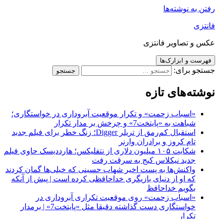
رفتن به نوشته‌ها
فانتزی
عکس و تصاویر فانتزی
فهرست و ابزارک‌ها
جستجو برای:
نوشته‌های تازه
«اسباب زحمت» و تکرار موقعیت آبروداری در خواستگاری؛
شباهت به «پایتخت7» و چرخش بر مدار تکرار
استقبال کم‌رمق از تریلر Digger؛ زنگ خطر برای فیلم جدید
تام کروز و برادران وارنر
شکایت ۱۰۵ میلیون دلاری از نتفلیکس؛ هارددیسک حاوی فیلم
جدید نیکلاس کیج به سرقت رفت
واکنش‌ها به پست اخیر شهاب حسینی که خیلی‌ها گمان کردند
که او از دنیای بازیگری خداحافظی کرده است | پیش از آنکه
بگویم خداحافظ
«اسباب زحمت» روی موقعیت تکراری آبروداری در
خواستگاری دست گذاشته دقیقا مثل «پایتخت7» | برمدار
تکرار