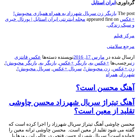
گرداوری:
ایران استایل
The post
بازیگر زن سریال شهرزاد به همراه همبازی محبوبش!
+عکس
appeared first on
مجله اینترنتی ایران استایل | پورتال خبری
و سبک زندگی
.
مرکز فیلم
مرجع سلامتی
ارسال شده در
مارس 17, 2016
نویسنده
دسته‌ها
عکس فانتزی
زن
برچسب‌ها
+عکس به
,
بازیگر +عکس
,
بازیگر به
,
بازیگر محبوبش!
,
زن +عکس
,
زن محبوبش!
,
سریال +عکس
,
سریال محبوبش!
,
شهرزاد
,
همراه
آهنگ محسن است؟
آهنگ تیتراژ سریال شهرزاد محسن چاوشی
تقلید از معین است؟
محسن چاوشی آهنگ تیتراژ سریال شهرزاد را اجرا کرده است که
گفته می شود تقلید از معین است. محسن چاوشی ترانه معین را
خوانده است؟ سریال شهرزاد حسن فتحی در حالی این روزها با