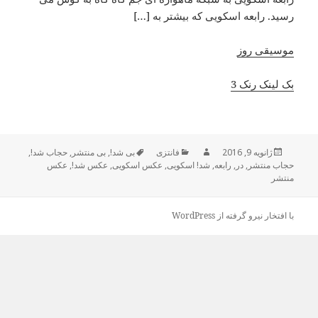
رسید. رابعه اسکویی که بیشتر به […]
موسیقی روز
بک لینک رنک 3
ژانویه 9, 2016
ارسال
نویسنده
فانتزی
دسته‌ها
بی شد!
,
برچسب‌ها
بی منتشر
,
حجاب شد!
,
شده
حجاب منتشر
,
در
,
رابعه
,
شد! اسکویی
,
عکس اسکویی
,
عکس شد!
,
عکس
منتشر
در
با افتخار نیرو گرفته از WordPress