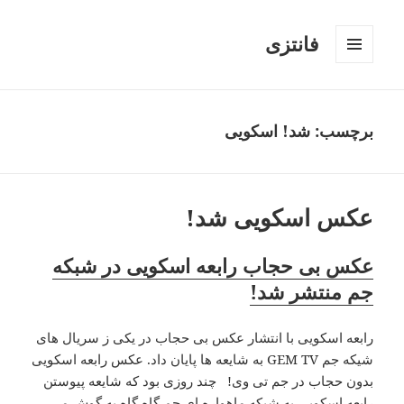
فانتزی
فهرست
و
ابزارک‌ها
برچسب: شد! اسکویی
عکس اسکویی شد!
عکس بی حجاب رابعه اسکویی در شبکه
جم منتشر شد!
رابعه اسکویی با انتشار عکس بی حجاب در یکی ز سریال های
شیکه جم GEM TV به شایعه ها پایان داد. عکس رابعه اسکویی
بدون حجاب در جم تی وی! چند روزی بود که شایعه پیوستن
رابعه اسکویی به شبکه ماهواره ای جم گاه گاه به گوش می