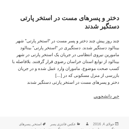
دختر و پسرهای مست در استخر پارتی
دستگیر شدند
چند روز پیش چند دختر و پسر مست در “استخر پارتی” شهر
بینالود دستگیر شدند. دستگیری در “استخر پارتی” بینالود
مامورین نیروی انتظامی در جریان یک استخر پارتی در شهر
بینالود از توابع استان خراسان رضوی قرار گرفتند. بلافاصله با
کسب صحت موضوع، ماموران وارد عمل شده و در جریان
بازرسی از منزل مسکونی که در […]
دختر و پسرهای مست در استخر پارتی دستگیر شدند
خبر دانشجویی
ارسال
جولای 4, 2016
نویسنده
دسته‌ها
عکس فانتزی پسر
استخر
,
برچسب‌ها
پسرهای