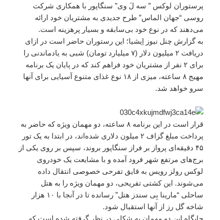
پرستوران لوکس ” سه لَ وی” سنگاپور با همکاری شرکت
روسی “جهان الماس” طرح جدیدی به مشتریان خود ارائه
می‌دهند که در نوع خود بی‌سابقه و بسیار پرهزینه است.
به گزارش چنل نیوز اِیشیا؛ این رستوران حاضر است در ازای
دریافت ۲ میلیون دلار (۷ میلیارد تومان) شبی به یادماندنی را
برای ۲ نفر از مشتریان خود فراهم کند که در پایان یک برنامه
مهیج ۸ ساعته، میزی از ۱۸ نوع غذای متنوع آسیایی برای آنها
سرو خواهد شد.
قرار است در این برنامه ۸ ساعته، دو مهمان ویژه که حاضر به
پرداخت مبلغ گزاف ۲ میلون دلاری شده‌اند، در ابتدا به یک تور
۴۵ دقیقه‌ای پرواز بر فراز سنگاپور بروند، سپس بر روی یکی از
برج‌های مرتفع شهر فرود آمده و با مشایعت یک خودروی
لوکس رولز رویس به قایق تفرحی خصوصی انتقال داده
می‌شوند. این کشتی تفریحی، دو مهمان ویژه را به هتل
ساحلی “مارینا بِی سندز هتل” رسانده تا در آنجا با ۱۰ هزار
شاخه گل رز از آنها استقبال شود.
جایگاه این دو مهمان به شکلی در نظر گرفته شده است که