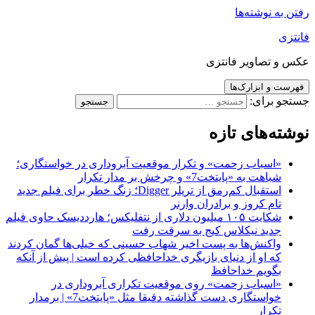
رفتن به نوشته‌ها
فانتزی
عکس و تصاویر فانتزی
فهرست و ابزارک‌ها
جستجو برای:
نوشته‌های تازه
«اسباب زحمت» و تکرار موقعیت آبروداری در خواستگاری؛
شباهت به «پایتخت7» و چرخش بر مدار تکرار
استقبال کم‌رمق از تریلر Digger؛ زنگ خطر برای فیلم جدید
تام کروز و برادران وارنر
شکایت ۱۰۵ میلیون دلاری از نتفلیکس؛ هارددیسک حاوی فیلم
جدید نیکلاس کیج به سرقت رفت
واکنش‌ها به پست اخیر شهاب حسینی که خیلی‌ها گمان کردند
که او از دنیای بازیگری خداحافظی کرده است | پیش از آنکه
بگویم خداحافظ
«اسباب زحمت» روی موقعیت تکراری آبروداری در
خواستگاری دست گذاشته دقیقا مثل «پایتخت7» | برمدار
تکرار