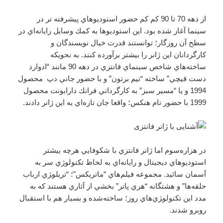
از دهه 70 تا 90 كم كم حضور استوديوهاي پيشرفته تر در
سينما آغاز شده بود. اين استوديوها به كمك وسايل رايانه‌اي در
سطح آن روزگار؛ توانستند قدرت خيال نويسندگان و
كارگردانان اين ژانر را بيشتر برآورده كنند. به نحويكه
ساخته‌هاي شاخص سينماي فانتزي در دهه 90 مانند “ادوارد
دست قيچي” ساخته “تيم برتون” و با حضور جاني دپ محصول
1994 و يا “مسير سبز” به كارگرداني فرانك دارابونت محصول
1999 با حضور تام هنكس؛ واقعا جان تازه‌اي به اين ژانر دادند.
در هزاره‌سوم اما ژانر فانتزي با شكوفايي هرچه بيشتر
استوديوهاي ديجيتال و رايانه‌اي به لحاظ تكنولوژي سر به
آسمان سائيد. مجموعه فيلم‌هاي “ماتريكس”؛ “تريلو‍ژي ارباب
حلقه‌ها” و هشتگانه “هري پاتر” بخشي از آثاري هستند كه به
مدد اين تكنولو‍ژي‌هاي روز؛ ساخته‌شده و بسيار هم با استقبال
روبرو شدند.