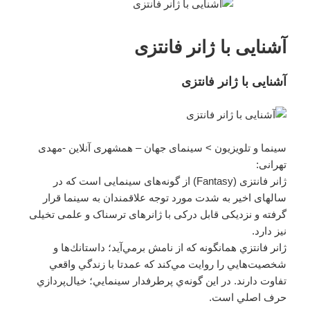
آشنایی با ژانر فانتزی
آشنایی با ژانر فانتزی
سینما و تلویزیون > سینمای‌ جهان – همشهری آنلاین -مهدی
تهرانی:
ژانر فانتزی (Fantasy) از گونه‌های سینمایی است که در
سالهای اخیر به شدت مورد توجه علاقمندان به سینما قرار
گرفته و نزدیکی قابل درکی با ژانرهای ترسناک و علمی تخیلی
نیز دارد.
ژانر فانتزي همانگونه كه از نامش برمي‌آيد؛ داستانك‌ها و
شخصيت‌هايي را روايت مي‌كند كه عمدتا با زندگي واقعي
تفاوت دارند. در اين گونه‌ي پرطرفدار سينمايي؛ خيال‌پردازي
حرف اصلي است.