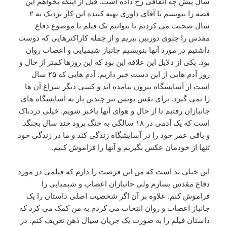
سال پیش چه اتفاقی رخ داده است. قبل از اینکه بخواهم این
قصه را بنویسم با آقای داوری تهیه کننده این کار نزدیک به ۲
سال صحبت می کردیم تا بتوانیم یک فیلم با موضوع دفاع
مقدس را جلوی دوربین ببریم و از جمله کاراکترهایی که دوست
داشتیم در مورد آنها بنویسیم جانباز شیمیایی و اعصاب روان
بود. یکی از دلایل این علاقه این بود که این روزها کمتر از حال و
روز آدم هایی از این دست خبر داریم. آدم هایی که ۲۵ سال
است از آسایشگاه بیرون نیامده اند و کسی دیگر سراغ آن ها
را نمی گیرد. برای نقش یونس نیز چندین بار به آسایشگاه های
جانبازان رفتیم تا از حال و هوای آنها باخبر شویم. خیلی دردناک
است که یک آدمی در ۱۸ سالگی به جنگ برود چند سال بجنگد
و باقی عمر خود را در آسایشگاه زندگی کند و ما در زندگی خود
تنها از خودمان عکس بگیریم و آنها را فراموش کنیم.
این خیلی بد است که من این فرصت را دارم که فیلمی در مورد
دفاع مقدس بسازم ولی جانبازان اعصاب و شیمیایی را
فراموش کنم. علاوه بر آن اگر شخصیت اصلی داستان را یک
جانباز اعصاب و روان انتخاب می کردم به من کمک می کرد که
داستان فیلم را به صورت یک جریان سیال ذهن تعریف کنم. در