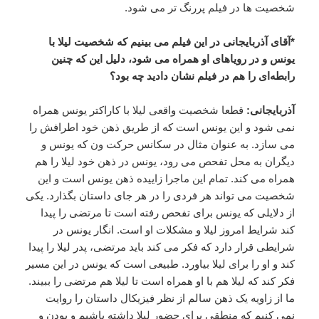
شخصیت ها در فیلم پررنگ تر می شود.
*آقای آذربایجانی در این فیلم می بینیم که شخصیت لیلا با
یونس و در رویاهای او همراه می شود، دلیل این که چنین
رابطه‌ای را هم در فیلم نشان دادید چه بود؟
آذربایجانی:
قطعا شخصیت واقعی لیلا با کاراکتر یونس همراه
نمی شود و این یونس است که از طریق ذهن خود اطرافش را
می سازد. به عنوان مثال در سکانس حرکت ون که یونس و
دیگران به محل تفحص می رود، یونس در ذهن خود لیلا را هم
همراه می کند. تمام این ماجرا زاییده ذهن یونس است و این
شخصیت می تواند هر فردی را در هر جای داستان بگذارد. یکی
از دلایلی که یونس برای تفحص رفته است تا مرتضی را پیدا
کند شرایط امروز لیلا و مشکلات او است. انگار یونس در
شرایطی قرار دارد که فکر می کند باید مرتضی، پدر لیلا را پیدا
کند و او را برای لیلا بیاورد. طبیعی است که یونس در این مسیر
فکر کند که لیلا هم با او همراه است تا لیلا هم مرتضی را ببیند.
ما از زاویه یک ذهن سالم از نظر فیزیکال داستان را روایت
نمی کنیم که منطقی برای حضور لیلا داشته باشیم و بودن و