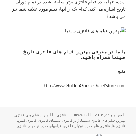
آمده، تنها به ده فیلم فانتزی برتر ساخته شده در تمام دوران
تاریخ اشاره می کند. کدام یک از آنها، فیلم مورد علاقه شما نیز
می باشد؟
با ما در معرفی
بهترین فیلم های فانتزی تاریخ
سینما همراه باشید.
منبع:
http://www.GoldenGooseOutletStore.com
ارسال
سپتامبر 27, 2016
نویسنده
ins2012
فانتزی
دسته‌ها
برچسب‌ها
بهترین فیلم های فانتزی
,
شده
بهترین فیلم های فانتزی سینما
,
ژانر فانتزی
,
سینمای فانتزی
,
فانتزی فنس
,
در
فانتزی ها
,
فانتزی های جدید
,
فوتبال فانتزی
,
فیلمهای جدید
,
فیلمهای فانتزی