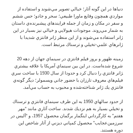
دنياها در اين گونه آثار؛ خيالي تصوير مي‌شوند و استفاده از
مواردي همچون وقايع ماورا طبيعي؛ سحر و جادو؛ حس ششم
و سفر در مكان و زمان از جمله فرايندهاي پيشبرنده‌ي داستان
به شمار مي‌روند. موجودات هيولايي و خيالي نيز بسيار در اين
ژانر استفاده مي‌شوند و از اين منظر ژانر فانتزي شديدا با
ژانرهاي علمي-تخيلي و ترسناك مرتبط است.
زمينه ظهور و بروز فيلم فانتزي در سينماي جهان از دهه 20
شروع شده‌است. در اين بين سينماي آمريكا با علاقه بيشتري
‍ژانر فانتزي را دنبال كرد و حدودا از سال 1930 با ساخت سري
فيلم‌هاي معروف تارزان با حضور جاني ويسمولر؛ ديگر گونه‌ي
فانتزي يك ژانر شناخته‌شده و محبوب به حساب مي‌آمد.
از حدود سالهاي 1950 به اين طرف سينماي فانتزي و ترسناك
و تخيلي بسيار به هم نزديك شدند. ساخت آثاري مانند “مهر
هفتم” به كارگرداني اينگمار برگمان محصول 1957، و “آليس در
سرزمين‌عجايب” محصول كمپاني ديزني از آثار شاخص اين
دوره هستند.