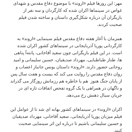
مهر: این روزها فیلم «اروند» با موضوع دفاع مقدس و شهدای
غواص در سینماها اکران شده که کارگردان و سه نفر از
بازیگران آن درباره شکل‌گیری داستان و ساخته شدن فیلم
صحبت کردند.
همزمان با آغاز هفته دفاع مقدس فیلم سینمایی «اروند» به
کارگردانی پوریا آذربایجانی در سینماهای کشور اکران شده
است. در این فیلم بازیگرانی چون سعید آقاخانی، پانته‌آ پناهی
ها، طناز طباطبایی، مهرداد صدیقیان، حسین سلیمانی و امید
روحانی حضور دارند. «اروند» داستان یونس جانباز اعصاب و
روان دفاع مقدس را روایت می کند که بیست و هفت سال پس
از پایان جنگ هنوز هم با خاطره هم رزمانش روزگار می گذراند
و ناگهان در همراهی با یک گروه تفحص اتفاقات تازه ای در
جریان سیال ذهنش رخ می‌دهد.
اکران «اروند» در سینماهای کشور بهانه ای شد تا از عوامل این
فیلم میزبان پوریا آذربایجانی، سعید آقاخانی، مهرداد صدیقیان
و حسین سلیمانی باشیم تا درباره این اثر سینمایی صحبت
کنند.