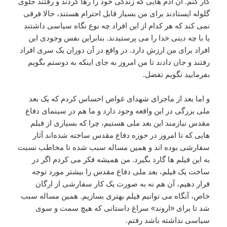
کار کنم. آن آدم هایی که زندگی خود را رها کردند و رفتند جلوی
گلوله ایستادند برای من بسیار قابل احترام هستند، حالا فرقی
نمی کند که هر کدام از این افراد چه نوع نگاه سیاسی داشتند
یا با چه دینی خدا را می پرستیدند. بنابراین نفس وجودی این
افراد برای من ارزش دارد. در واقع در آن دوران یک سری افراد
رفتند و جان دادند تا من امروز به جای اینکه به دوستم بگویم
بفرمایید نگویم تفضل.
و اما بعد از ماجرای شهدای غواص احساس کردم که یک بعد
ملی بزرگی در این واقعه وجود دارد و ما هم در سینمای دفاع
مقدس نیازمند این بعد ملی هستیم، چرا که بسیاری از فیلم
هایی که تا امروز در حوزه دفاع مقدس ساخته شده‌اند آثار
سفارشی بوده اند و همین مساله سبب شده تا مخاطب نسبت
به این فیلم ها گارد بگیرد. من همیشه فکر می کردم اگر در
ساخت یک فیلم، بعد ملی دفاع مقدس را بیشتر مورد توجه
قرار دهیم، آن هم نه به صورت یک کار سفارشی از ارگان
خاص، آنگاه می توانیم فیلم بهتری بسازیم. همین مساله سبب
شد تا برای «اروند» سراغ داستانی که هیچ سمت و سوی
سیاسی نداشته باشد رفتم.