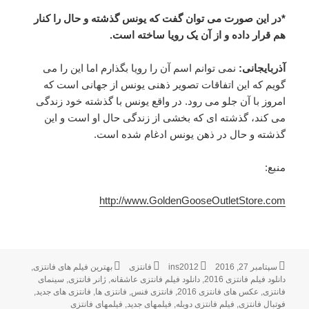
*در این صورت می توان گفت که یونس گذشته و حال را کنار
هم قرار داده و از آن یک رویا ساخته است.
آذربایجانی:
نمی توانم اسم آن را رویا بگذارم اما این را می
گویم که این اتفاقات تصویر ذهنی یونس از جهانی است که
امروز با آن جلو می رود. در واقع یونس با گذشته خود زندگی
می کند، گذشته ای که بخشی از زندگی حال او است و این
گذشته و حال در ذهن یونس ادغام شده است.
منبع:
http://www.GoldenGooseOutletStore.com
ارسال
سپتامبر 27, 2016
نویسنده
ins2012
فانتزی
دسته‌ها
برچسب‌ها
بهترین فیلم های فانتزی
,
شده
دانلود فیلم فانتزی 2016
,
دانلود فیلم فانتزی عاشقانه
,
ژانر فانتزی
,
سینمای
در
فانتزی
,
عکس های فانتزی 2016
,
فانتزی فنس
,
فانتزی ها
,
فانتزی های جدید
,
فوتبال فانتزی
,
فیلم فانتزی دوبله
,
فیلمهای جدید
,
فیلمهای فانتزی