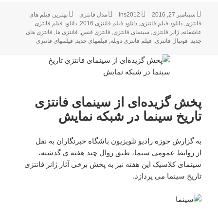
ارسال
سپتامبر 27, 2016
نویسنده
ins2012
دسته‌ها
مدل فانتزی
برچسب‌ها
بهترین فیلم های
فانتزی
شده
,
دانلود فیلم فانتزی
,
دانلود فیلم فانتزی 2016
,
دانلود فیلم فانتزی
در
عاشقانه
,
ژانر فانتزی
,
سینمای فانتزی
,
فانتزی فنس
,
فانتزی ها
,
فانتزی های
جدید
,
فوتبال فانتزی
,
فیلم فانتزی دوبله
,
فیلمهای جدید
,
فیلمهای فانتزی
پخش گزیده‌ای از سینمای فانتزی
تاریخ سینما در شبکه نمایش
به گزارش حوزه رادیو تلویزیون باشگاه خبرنگاران به نقل
از روابط عمومی سیما، طبق روال چند هفته ی گذشته،
سینمای کلاسیک این هفته نیز به پخش برخی آثار ژانر فانتزی
تاریخ سینما می پردازد.