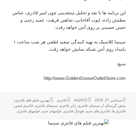
این برنامه ها با نقد و تحلیل منتقدینی چون امیر قادری، عباس
مطمئن زاده، ایوب آقاخانی، شاهین فرهت، عمید رجبی و
حسن حسینی بر روی آنتن خواهد رفت.
سینما کلاسیک به تهیه کنندگی سعید لطفی هر شب ساعت ۱
بامداد روی آنتن شبکه نمایش خواهد رفت.
منبع:
http://www.GoldenGooseOutletStore.com
ارسال
سپتامبر 27, 2016
نویسنده
ins2012
فانتزی
دسته‌ها
برچسب‌ها
بهترین فیلم های فانتزی
,
شده
پخش گزیده‌ای از سینمای فانتزی
,
ژانر فانتزی
,
سینمای فانتزی
,
فانتزی فنس
,
در
فانتزی ها
,
فانتزی های جدید
,
فوتبال فانتزی
,
فیلمهای جدید
,
فیلمهای فانتزی