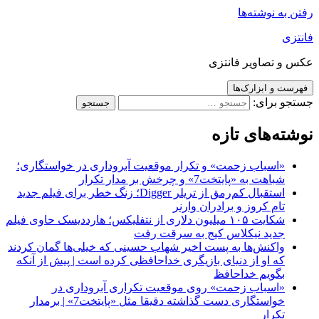
رفتن به نوشته‌ها
فانتزی
عکس و تصاویر فانتزی
فهرست و ابزارک‌ها
جستجو برای:
نوشته‌های تازه
«اسباب زحمت» و تکرار موقعیت آبروداری در خواستگاری؛
شباهت به «پایتخت7» و چرخش بر مدار تکرار
استقبال کم‌رمق از تریلر Digger؛ زنگ خطر برای فیلم جدید
تام کروز و برادران وارنر
شکایت ۱۰۵ میلیون دلاری از نتفلیکس؛ هارددیسک حاوی فیلم
جدید نیکلاس کیج به سرقت رفت
واکنش‌ها به پست اخیر شهاب حسینی که خیلی‌ها گمان کردند
که او از دنیای بازیگری خداحافظی کرده است | پیش از آنکه
بگویم خداحافظ
«اسباب زحمت» روی موقعیت تکراری آبروداری در
خواستگاری دست گذاشته دقیقا مثل «پایتخت7» | برمدار
تکرار