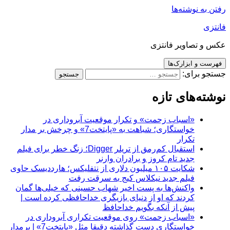
رفتن به نوشته‌ها
فانتزی
عکس و تصاویر فانتزی
فهرست و ابزارک‌ها
جستجو برای:
نوشته‌های تازه
«اسباب زحمت» و تکرار موقعیت آبروداری در
خواستگاری؛ شباهت به «پایتخت7» و چرخش بر مدار
تکرار
استقبال کم‌رمق از تریلر Digger؛ زنگ خطر برای فیلم
جدید تام کروز و برادران وارنر
شکایت ۱۰۵ میلیون دلاری از نتفلیکس؛ هارددیسک حاوی
فیلم جدید نیکلاس کیج به سرقت رفت
واکنش‌ها به پست اخیر شهاب حسینی که خیلی‌ها گمان
کردند که او از دنیای بازیگری خداحافظی کرده است |
پیش از آنکه بگویم خداحافظ
«اسباب زحمت» روی موقعیت تکراری آبروداری در
خواستگاری دست گذاشته دقیقا مثل «پایتخت7» | برمدار