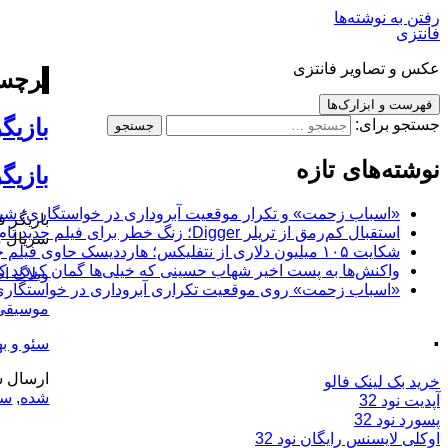
رفتن به نوشته‌ها
فانتزی
عکس و تصاویر فانتزی
برچس
فهرست و ابزارک‌ها
بازیگ
جستجو برای:
نوشته‌های تازه
بازی
«اسباب زحمت» و تکرار موقعیت آبروداری در خواستگاری؛ شباهت به «پایتخت7» و 
استقبال کم‌رمق از تریلر Digger؛ زنگ خطر برای فیلم جدید تام کروز و برادران وارنر
سریال م
شکایت ۱۰۵ میلیون دلاری از نتفلیکس؛ هارددیسک حاوی فیلم جدید نیکلاس کیج به سرقت رفت
واکنش‌ها به پست اخیر شهاب حسینی که خیلی‌ها گمان کردند که
وبلاگ ا
«اسباب زحمت» روی موقعیت تکراری آبروداری در خواستگاری دست گذاشته
موسیقی
.
سئو و ب
ارسال ش
خرید بک لینک فالو
شده
,
سر
آپدیت نود 32
پسورد نود 32
اوکلی لایسنس رایگان نود 32