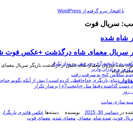
با افتخار نیرو گرفته از WordPress
ب: سریال فوت
ر شاه شده
گر سریال معمای شاه درگذشت +عکس فوت ش
چرخش بر مدار تکرار
عمای شاه
 او از دنیای بازیگری خداحافظی کرده است | پیش از آنکه بگویم خداح
طلاعات
 دقیقا مثل «پایتخت7» | برمدار تکرار
 روز
هینه سازی سایت
ده در
دسامبر 30, 2015
نویسنده
دسته‌ها
عکس فانتزی بازیگران
یال فوت
,
شده شاه
,
معمای
,
معمای شده
,
معمای فوت