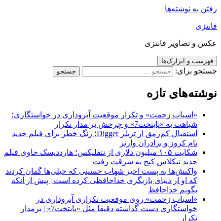
رفتن به نوشته‌ها
فانتزی
عکس و تصاویر فانتزی
فهرست و ابزارک‌ها
جستجو برای:
نوشته‌های تازه
«اسباب زحمت» و تکرار موقعیت آبروداری در خواستگاری؛
شباهت به «پایتخت7» و چرخش بر مدار تکرار
استقبال کم‌رمق از تریلر Digger؛ زنگ خطر برای فیلم جدید
تام کروز و برادران وارنر
شکایت ۱۰۵ میلیون دلاری از نتفلیکس؛ هارددیسک حاوی فیلم
جدید نیکلاس کیج به سرقت رفت
واکنش‌ها به پست اخیر شهاب حسینی که خیلی‌ها گمان کردند
که او از دنیای بازیگری خداحافظی کرده است | پیش از آنکه
بگویم خداحافظ
«اسباب زحمت» روی موقعیت تکراری آبروداری در
خواستگاری دست گذاشته دقیقا مثل «پایتخت7» | برمدار
تکرار