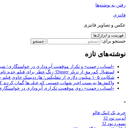
رفتن به نوشته‌ها
فانتزی
عکس و تصاویر فانتزی
فهرست و ابزارک‌ها
جستجو برای:
نوشته‌های تازه
«اسباب زحمت» و تکرار موقعیت آبروداری در خواستگاری؛ شباهت به «پایتخت7» و 
استقبال کم‌رمق از تریلر Digger؛ زنگ خطر برای فیلم جدید تام کروز و برادران وارنر
شکایت ۱۰۵ میلیون دلاری از نتفلیکس؛ هارددیسک حاوی فیلم جدید نیکلاس کیج به سرقت رفت
واکنش‌ها به پست اخیر شهاب حسینی که خیلی‌ها گمان کردند که
«اسباب زحمت» روی موقعیت تکراری آبروداری در خواستگاری دست گذاشته 
.
خرید بک لینک فالو
آپدیت نود 32
پسورد نود 32