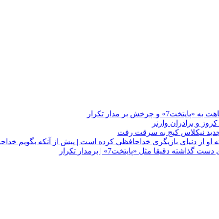
چرخش بر مدار تکرار
 او از دنیای بازیگری خداحافظی کرده است | پیش از آنکه بگویم خداح
دقیقا مثل «پایتخت7» | برمدار تکرار