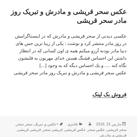
عکس سحر قریشی و مادرش و تبریک روز
مادر سحر قریشی
عکسی دیدنی از سحر قریشی و مادرش که در اینستاگرامش
در روز مادر منتشر کرد و نوشت : يكى از زيبا ترين حس هاى
دنيا مادر بودنه آرزو ميكنم همه ى اون كسانى كه در انتظار
داشتن اين احساس قشنگ هستن خداى مهربون به قلبشون
نگاه كنه …. و يك احساس ديگه كه به وجود […]
عکس سحر قریشی و مادرش و تبریک روز مادر سحر قریشی
فروش بک لینک
ارسال
مارس 31, 2016
نویسنده
فانتزی
دسته‌ها
+عکس و
برچسب‌ها
,
تبریک
,
سحر سحر
,
شده
سحر قریشی
,
عکس سحر
,
عکس قریشی
,
قریشی سحر
,
قریشی قریشی
,
در
قریشی و
,
مادرش