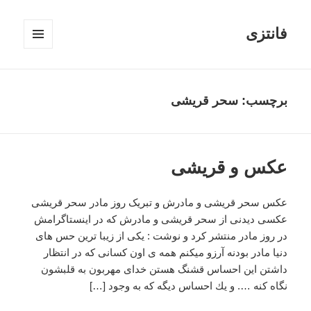
فانتزی
فهرست
و
ابزارک‌ها
برچسب: سحر قریشی
عکس و قریشی
عکس سحر قریشی و مادرش و تبریک روز مادر سحر قریشی
عکسی دیدنی از سحر قریشی و مادرش که در اینستاگرامش
در روز مادر منتشر کرد و نوشت : يكى از زيبا ترين حس هاى
دنيا مادر بودنه آرزو ميكنم همه ى اون كسانى كه در انتظار
داشتن اين احساس قشنگ هستن خداى مهربون به قلبشون
نگاه كنه …. و يك احساس ديگه كه به وجود […]