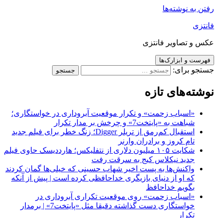
رفتن به نوشته‌ها
فانتزی
عکس و تصاویر فانتزی
فهرست و ابزارک‌ها
جستجو برای:
نوشته‌های تازه
«اسباب زحمت» و تکرار موقعیت آبروداری در خواستگاری؛
شباهت به «پایتخت7» و چرخش بر مدار تکرار
استقبال کم‌رمق از تریلر Digger؛ زنگ خطر برای فیلم جدید
تام کروز و برادران وارنر
شکایت ۱۰۵ میلیون دلاری از نتفلیکس؛ هارددیسک حاوی فیلم
جدید نیکلاس کیج به سرقت رفت
واکنش‌ها به پست اخیر شهاب حسینی که خیلی‌ها گمان کردند
که او از دنیای بازیگری خداحافظی کرده است | پیش از آنکه
بگویم خداحافظ
«اسباب زحمت» روی موقعیت تکراری آبروداری در
خواستگاری دست گذاشته دقیقا مثل «پایتخت7» | برمدار
تکرار