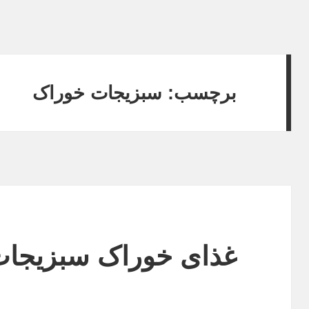
برچسب: سبزیجات خوراک
غذای خوراک سبزیجا