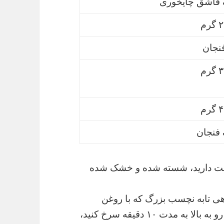
 قاشق چایخوری
رم
رم
رم
فنجان
 دوست دارید، شسته شده و خشک شده
هی تابه نچسب بزرگ که با روغن
گیاهی چرب شده است روی حرارت متوسط رو به بالا به مدت ۱۰ دقیقه سرخ کنید،