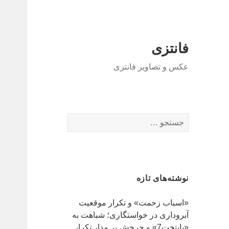
فانتزی
عکس و تصاویر فانتزی
ج
س
ت
ج
و
نوشته‌های تازه
ب
ر
«اسباب زحمت» و تکرار موقعیت
ا
آبروداری در خواستگاری؛ شباهت به
ی
«پایتخت7» و چرخش بر مدار تکرار