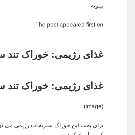
بیتوته
The post appeared first on .
غذای رژیمی: خوراک تند س
غذای رژیمی: خوراک تند س
(image)
برای پخت این خوراک سبزیجات رژیمی می توا
کم و یا زیاد کنید