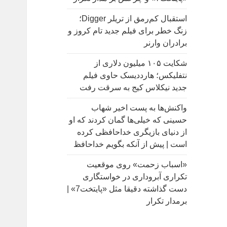
:
استقبال کم‌رمق از تریلر Digger؛
زنگ خطر برای فیلم جدید تام کروز و
برادران وارنر
شکایت ۱۰۵ میلیون دلاری از
نتفلیکس؛ هارددیسک حاوی فیلم
جدید نیکلاس کیج به سرقت رفت
واکنش‌ها به پست اخیر شهاب
حسینی که خیلی‌ها گمان کردند که او
از دنیای بازیگری خداحافظی کرده
است | پیش از آنکه بگویم خداحافظ
«اسباب زحمت» روی موقعیت
تکراری آبروداری در خواستگاری
دست گذاشته دقیقا مثل «پایتخت7» |
برمدار تکرار