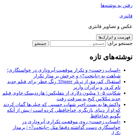
رفتن به نوشته‌ها
فانتزی
عکس و تصاویر فانتزی
فهرست و ابزارک‌ها
جستجو برای:
نوشته‌های تازه
«اسباب زحمت» و تکرار موقعیت آبروداری در خواستگاری؛
شباهت به «پایتخت7» و چرخش بر مدار تکرار
استقبال کم‌رمق از تریلر Digger؛ زنگ خطر برای فیلم جدید
تام کروز و برادران وارنر
شکایت ۱۰۵ میلیون دلاری از نتفلیکس؛ هارددیسک حاوی فیلم
جدید نیکلاس کیج به سرقت رفت
واکنش‌ها به پست اخیر شهاب حسینی که خیلی‌ها گمان کردند
که او از دنیای بازیگری خداحافظی کرده است | پیش از آنکه
بگویم خداحافظ
«اسباب زحمت» روی موقعیت تکراری آبروداری در
خواستگاری دست گذاشته دقیقا مثل «پایتخت7» | برمدار
تکرار