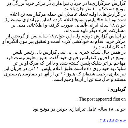
گزارش خبرگزاری‌ها در جریان تیراندازی در مرکز خرید بزرگی در
مونیخ دست‌کم ۱۰ نفر جان باختند.
در گزارش‌های اولیه تعداد عاملان این حمله مرگبار سه تن اعلام
شده بود اما حالا پلیس مونیخ اعلام کرده که این تیراندازی توسط یک
جوان ۱۸ ساله ایرانی-آلمانی صورت گرفته و اطلاعاتی مبنی بر
مشارکت افراد دیگر تایید نشده‌اند.
بر اساس گزارش دویچه وله، این جوان ۱۸ ساله پس از گریختن از
مرکز خرید اقدام به خودکشی کرده است و تحقیق پیرامون انگیزه او
کماکان ادامه دارد.
در همین حال شبکه خبری بی.بی.سی گزارش داد، رئیس پلیس
مونیخ در آخرین کنفرانس خبری خود گفت، هنوز معلوم نیست فرد
مهاجم بر اثر شلیک پلیس کشته شده و یا این که مرگ او بر اثر
شلیک به خود روی داده است.طبق اعلام پلیس، ۲۱ تن در جریان این
تیراندازی زخمی شده‌اند که هنوز ۱۶ تن از آنها در بیمارستان بستری
هستند و حال سه تن از آن‌ها وخیم است.
گرداوری:
The post appeared first on .
جوانی ۱۸ ساله عامل تیراندازی خونین در مونیخ بود
خرید بک لینک رنک 7