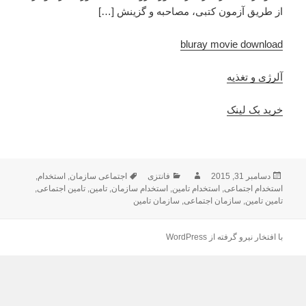
از طریق آزمون کتبی، مصاحبه و گزینش […]
bluray movie download
آلرژی و تغذیه
خرید بک لینک
ارسال
دسامبر 31, 2015
نویسنده
فانتزی
دسته‌ها
برچسب‌ها
اجتماعی سازمان
,
استخدام
,
شده
استخدام اجتماعی
,
استخدام تامین
,
استخدام سازمان
,
تامین
,
تامین اجتماعی
,
در
تامین تامین
,
سازمان اجتماعی
,
سازمان تامین
با افتخار نیرو گرفته از WordPress