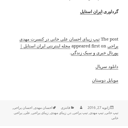
گرداوری:
ایران استایل
The post
تیپ زیبای احسان علی خانی در کنسرت مهدی
یراحی
appeared first on
مجله اینترنتی ایران استایل |
پورتال خبری و سبک زندگی
.
دانلود سریال
موبایل دوستان
ژانویه 27, 2016
ارسال
نویسنده
فانتزی
دسته‌ها
برچسب‌ها
احسان مهدی
,
احسان یراحی
,
تیپ خانی
شده
,
تیپ مهدی
,
تیپ یراحی
,
در
,
زیبای مهدی
,
زیبای یراحی
,
علی
,
یراحی
خانی
در