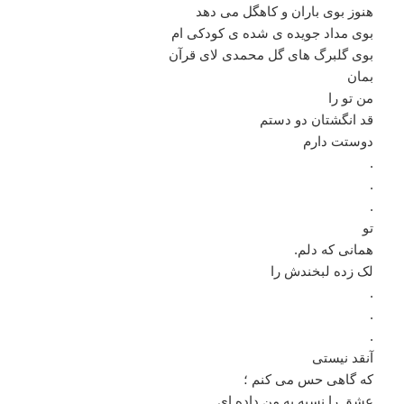
هنوز بوی باران و کاهگل می دهد
بوی مداد جویده ی شده ی کودکی ام
بوی گلبرگ های گل محمدی لای قرآن
بمان
من تو را
قد انگشتان دو دستم
دوستت دارم
.
.
.
تو
همانی که دلم.
لک زده لبخندش را‌
.
.
.
آنقد نیستی
که گاهی حس می کنم ؛
عشق را نسیه به من داده ای