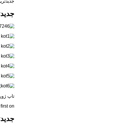
جدیدتری
جدیدت
تاپ ژور
rst on .
جدیدت