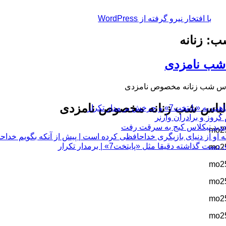
با افتخار نیرو گرفته از WordPress
: زنانه
شب نامزدی
اس شب زنانه مخصوص نامزدی
لباس شب زنانه مخصوص نامزدی
چرخش بر مدار تکرار
 او از دنیای بازیگری خداحافظی کرده است | پیش از آنکه بگویم خداح
 دقیقا مثل «پایتخت7» | برمدار تکرار