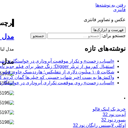
رفتن به نوشته‌ها
فانتزی
عکس و تصاویر فانتزی
برچسب
فهرست و ابزارک‌ها
مدل 
جستجو برای:
نوشته‌های تازه
مدل لب
مدل 
«اسباب زحمت» و تکرار موقعیت آبروداری در خواستگاری؛ شباهت به «پایتخت7» و 
استقبال کم‌رمق از تریلر Digger؛ زنگ خطر برای فیلم جدید تام کروز و برادران وارنر
شکایت ۱۰۵ میلیون دلاری از نتفلیکس؛ هارددیسک حاوی فیلم جدید نیکلاس کیج به سرقت رفت
واکنش‌ها به پست اخیر شهاب حسینی که خیلی‌ها گمان کردند که
«اسباب زحمت» روی موقعیت تکراری آبروداری در خواستگاری دست گذاشته
.
خرید بک لینک فالو
آپدیت نود 32
پسورد نود 32
اوکلی لایسنس رایگان نود 32