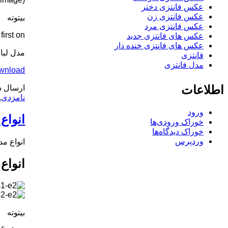
عکس فانتزی دختر
عکس فانتزی زن
بیتوته
عکس فانتزی مرد
rst on .
عکس های فانتزی جدید
عکس های فانتزی خنده دار
مدل لب
فانتزی
مدل فانتزی
ownload
اطلاعات
ارسال ش
نامزدی
,
ورود
انواع
خوراک ورودی‌ها
خوراک دیدگاه‌ها
وردپرس
انواع مد
انواع
بیتوته