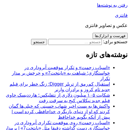
رفتن به نوشته‌ها
فانتزی
عکس و تصاویر فانتزی
فهرست و ابزارک‌ها
جستجو برای:
نوشته‌های تازه
«اسباب زحمت» و تکرار موقعیت آبروداری در
خواستگاری؛ شباهت به «پایتخت7» و چرخش بر مدار
تکرار
استقبال کم‌رمق از تریلر Digger؛ زنگ خطر برای فیلم
جدید تام کروز و برادران وارنر
شکایت ۱۰۵ میلیون دلاری از نتفلیکس؛ هارددیسک حاوی
فیلم جدید نیکلاس کیج به سرقت رفت
واکنش‌ها به پست اخیر شهاب حسینی که خیلی‌ها گمان
کردند که او از دنیای بازیگری خداحافظی کرده است |
پیش از آنکه بگویم خداحافظ
«اسباب زحمت» روی موقعیت تکراری آبروداری در
خواستگاری دست گذاشته دقیقا مثل «پایتخت7» | برمدار