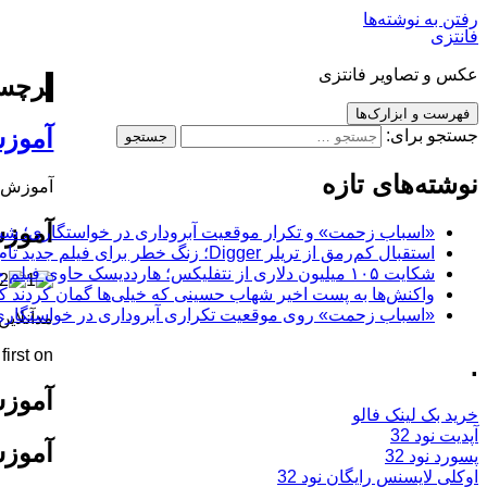
رفتن به نوشته‌ها
فانتزی
عکس و تصاویر فانتزی
برچسب
فهرست و ابزارک‌ها
آموزش
جستجو برای:
نوشته‌های تازه
آموزش ت
آموزش
«اسباب زحمت» و تکرار موقعیت آبروداری در خواستگاری؛ شباهت به «پایتخت7» و 
استقبال کم‌رمق از تریلر Digger؛ زنگ خطر برای فیلم جدید تام کروز و برادران وارنر
شکایت ۱۰۵ میلیون دلاری از نتفلیکس؛ هارددیسک حاوی فیلم جدید نیکلاس کیج به سرقت رفت
واکنش‌ها به پست اخیر شهاب حسینی که خیلی‌ها گمان کردند که
«اسباب زحمت» روی موقعیت تکراری آبروداری در خواستگاری دست گذاشته
مدآنلاین
rst on .
.
آموزش
خرید بک لینک فالو
آپدیت نود 32
آموزش
پسورد نود 32
اوکلی لایسنس رایگان نود 32