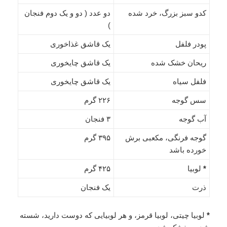
کدو سبز بزرگ، خرد شده
دو عدد ( دو و یک دوم فنجان
)
پودر فلفل
یک قاشق غذاخوری
ریحان خشک شده
یک قاشق چایخوری
فلفل سیاه
یک قاشق چایخوری
سس گوجه
۲۲۶ گرم
آب گوجه
۳ فنجان
گوجه فرنگی، مکعبی برش
۳۹۵ گرم
خورده باشد
*
لوبیا
۴۲۵ گرم
ذرت
یک فنجان
*
لوبیا چیتی، لوبیا قرمز، و هر لوبیایی که دوست دارید، شسته