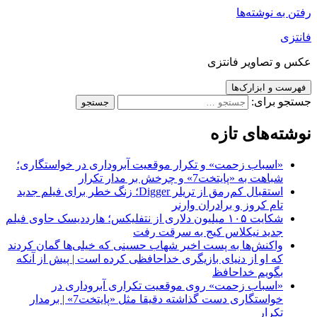
رفتن به نوشته‌ها
فانتزی
عکس و تصاویر فانتزی
فهرست و ابزارک‌ها
جستجو برای:
نوشته‌های تازه
«اسباب زحمت» و تکرار موقعیت آبروداری در خواستگاری؛
شباهت به «پایتخت7» و چرخش بر مدار تکرار
استقبال کم‌رمق از تریلر Digger؛ زنگ خطر برای فیلم جدید
تام کروز و برادران وارنر
شکایت ۱۰۵ میلیون دلاری از نتفلیکس؛ هارددیسک حاوی فیلم
جدید نیکلاس کیج به سرقت رفت
واکنش‌ها به پست اخیر شهاب حسینی که خیلی‌ها گمان کردند
که او از دنیای بازیگری خداحافظی کرده است | پیش از آنکه
بگویم خداحافظ
«اسباب زحمت» روی موقعیت تکراری آبروداری در
خواستگاری دست گذاشته دقیقا مثل «پایتخت7» | برمدار
تکرار