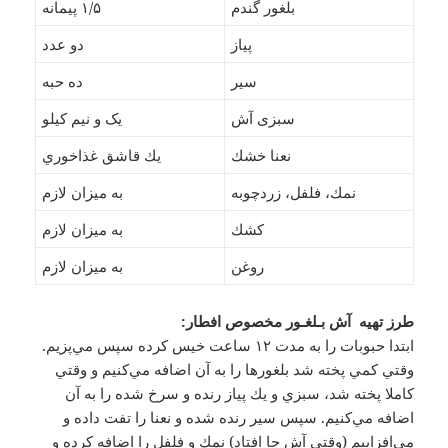
بلغور گندم
۱/۵ پیمانه
پياز
دو عدد
سير
ده حبه
سبزی آش
یک و نیم کیلو
نعنا خشك
يك قاشق غذاخوري
نمك، فلفل، زردچوبه
به ميزان لازم
كشك
به ميزان لازم
روغن
به ميزان لازم
طرز تهیه آش بـلغـور مخصوص افطار:
ابتدا حبوبات را به مدت ۱۲ ساعت خيس كرده سپس مي‌پزيم.
وقتي كمي پخته شد بلغورها را به آن اضافه مي‌كنيم و وقتي
كاملا پخته شد، سبزي و يك پياز رنده و سرخ شده را به آن
اضافه مي‌كنيم. سپس سير رنده شده و نعنا را تفت داده و
مي‌افزاييم (وقتي آش جا افتاد) نمك و فلفل را اضافه كرده و