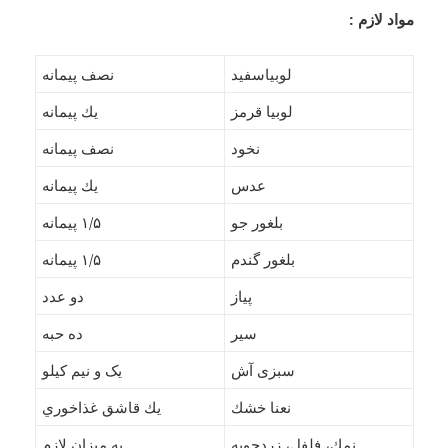
مواد لازم :
لوبياسفيد
نصف پيمانه
لوبيا قرمز
يك پيمانه
نخود
نصف پيمانه
عدس
يك پيمانه
بلغور جو
۱/۵ پیمانه
بلغور گندم
۱/۵ پیمانه
پياز
دو عدد
سير
ده حبه
سبزی آش
یک و نیم کیلو
نعنا خشك
يك قاشق غذاخوري
نمك، فلفل، زردچوبه
به ميزان لازم