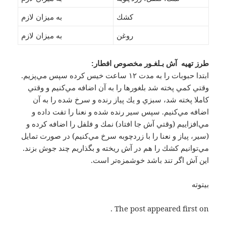
كشك
به ميزان لازم
روغن
به ميزان لازم
طرز تهیه آش بـلغـور مخصوص افطار:
ابتدا حبوبات را به مدت ۱۲ ساعت خيس كرده سپس مي‌پزيم.
وقتي كمي پخته شد بلغورها را به آن اضافه مي‌كنيم و وقتي
كاملا پخته شد، سبزي و يك پياز رنده و سرخ شده را به آن
اضافه مي‌كنيم. سپس سير رنده شده و نعنا را تفت داده و
مي‌افزاييم (وقتي آش جا افتاد) نمك و فلفل را اضافه كرده و
(سير، پياز و نعنا را با زردچوبه سرخ مي‌كنيم) در صورت تمايل
مي‌توانيم كشك را هم در آش ريخته و بگذاريم چند جوش بزند.
اين آش اگر تند باشد خوشمزه‌تر است.
بیتوته
The post appeared first on .