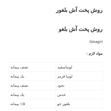
روش پخت آش بلغور
روش پخت آش بلغو
(image)
مواد لازم :
لوبياسفيد
نصف پيمانه
لوبيا قرمز
يك پيمانه
نخود
نصف پيمانه
عدس
يك پيمانه
بلغور جو
۱/۵ پیمانه