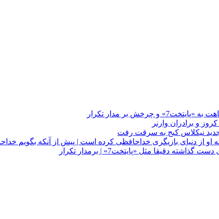
چرخش بر مدار تکرار
 او از دنیای بازیگری خداحافظی کرده است | پیش از آنکه بگویم خداح
دقیقا مثل «پایتخت7» | برمدار تکرار