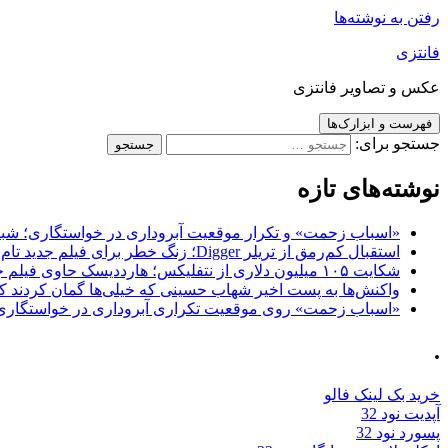
رفتن به نوشته‌ها
فانتزی
عکس و تصاویر فانتزی
فهرست و ابزارک‌ها
جستجو برای:
نوشته‌های تازه
«اسباب زحمت» و تکرار موقعیت آبروداری در خواستگاری؛ شباهت به «پایتخت7» و 
استقبال کم‌رمق از تریلر Digger؛ زنگ خطر برای فیلم جدید تام کروز و برادران وارنر
شکایت ۱۰۵ میلیون دلاری از نتفلیکس؛ هارددیسک حاوی فیلم جدید نیکلاس کیج به سرقت رفت
واکنش‌ها به پست اخیر شهاب حسینی که خیلی‌ها گمان کردند که
«اسباب زحمت» روی موقعیت تکراری آبروداری در خواستگاری دست گذاشته 
.
خرید بک لینک فالو
آپدیت نود 32
پسورد نود 32