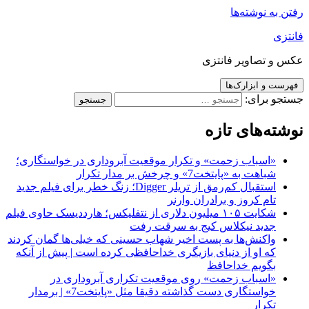
رفتن به نوشته‌ها
فانتزی
عکس و تصاویر فانتزی
فهرست و ابزارک‌ها
جستجو برای:
نوشته‌های تازه
«اسباب زحمت» و تکرار موقعیت آبروداری در خواستگاری؛
شباهت به «پایتخت7» و چرخش بر مدار تکرار
استقبال کم‌رمق از تریلر Digger؛ زنگ خطر برای فیلم جدید
تام کروز و برادران وارنر
شکایت ۱۰۵ میلیون دلاری از نتفلیکس؛ هارددیسک حاوی فیلم
جدید نیکلاس کیج به سرقت رفت
واکنش‌ها به پست اخیر شهاب حسینی که خیلی‌ها گمان کردند
که او از دنیای بازیگری خداحافظی کرده است | پیش از آنکه
بگویم خداحافظ
«اسباب زحمت» روی موقعیت تکراری آبروداری در
خواستگاری دست گذاشته دقیقا مثل «پایتخت7» | برمدار
تکرار