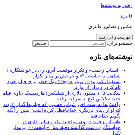
رفتن به نوشته‌ها
فانتزی
عکس و تصاویر فانتزی
فهرست و ابزارک‌ها
جستجو برای:
نوشته‌های تازه
«اسباب زحمت» و تکرار موقعیت آبروداری در خواستگاری؛
شباهت به «پایتخت7» و چرخش بر مدار تکرار
استقبال کم‌رمق از تریلر Digger؛ زنگ خطر برای فیلم جدید
تام کروز و برادران وارنر
شکایت ۱۰۵ میلیون دلاری از نتفلیکس؛ هارددیسک حاوی فیلم
جدید نیکلاس کیج به سرقت رفت
واکنش‌ها به پست اخیر شهاب حسینی که خیلی‌ها گمان کردند
که او از دنیای بازیگری خداحافظی کرده است | پیش از آنکه
بگویم خداحافظ
«اسباب زحمت» روی موقعیت تکراری آبروداری در
خواستگاری دست گذاشته دقیقا مثل «پایتخت7» | برمدار
تکرار