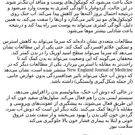
خنک باعث می‌شود که کوتیکول‌های پوست و منافذ آن تنگ‌تر شوند.
در این حالت، گردوغبار یا آلودگی کمتری به پوست وارد می‌شود و
درنتیجه احتمال بروز آکنه‌ها نیز کاهش پیدا می‌کند. آب خنک روی
کوتیکول‌های مو نیز تاثیر می‌گذارد و آن‌ها را سفت می‌کند. به همین
دلیل، آلودگی کمتری می‌تواند به پوست سر راه پیدا کند و درنتیجه
باعث شادابی بیشتر موها می‌شود.
مطالعات متعددی نشان داده‌اند که سرما می‌تواند به کاهش استرس
و تسکین علائم افسردگی کمک کند. حتی یکی از این مطالعات نشان
می‌دهد که سرما می‌تواند سطح اسید اوریک را در بدن کمتر کند.
محققان می‌گویند که این وضعیت می‌تواند به بدن کمک کند تا
راحت‌تر به مقابله با استرس بپردازد. یکی از مطالعات دیگر که در
New England Journal of Medicine منتشر شده است، نشان می‌دهد
که دوش آب خنک می‌تواند تاثیر ضدافسردگی بدون عوارض جانبی
(از جمله شکل‌گیری وابستگی) داشته باشد.
در حالی که دوش آب خنک، متابولیسم بدن را افزایش می‌دهد،
سیستم ایمنی بدن را هم فعال می‌کند. سلول‌های سفید خون که از
این طریق فعال می‌شوند، به پیشگیری از عفونت‌های ویروسی و
مقابله با آن‌ها کمک می‌کنند. نکته دیگر این است که دوش آب سرد،
گردش خون کلی بدن را بهبود می‌بخشد و از سفت شدن عروق
خونی و ابتلا به بیماری فشار خون بالا جلوگیری می‌کند.
سلامت نیوز