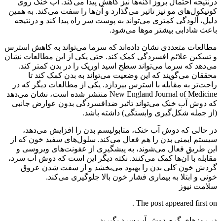
درنتیجه احتمال بروز آکنه‌ها نیز کاهش پیدا می‌کند. آب خنک روی
کوتیکول‌های مو نیز تاثیر می‌گذارد و آن‌ها را سفت می‌کند. به همین
دلیل، آلودگی کمتری می‌تواند به پوست سر راه پیدا کند و درنتیجه
باعث شادابی بیشتر موها می‌شود.
مطالعات متعددی نشان داده‌اند که سرما می‌تواند به کاهش استرس
و تسکین علائم افسردگی کمک کند. حتی یکی از این مطالعات نشان
می‌دهد که سرما می‌تواند سطح اسید اوریک را در بدن کمتر کند.
محققان می‌گویند که این وضعیت می‌تواند به بدن کمک کند تا
راحت‌تر به مقابله با استرس بپردازد. یکی از مطالعات دیگر که در
New England Journal of Medicine منتشر شده است، نشان می‌دهد
که دوش آب خنک می‌تواند تاثیر ضدافسردگی بدون عوارض جانبی
(از جمله شکل‌گیری وابستگی) داشته باشد.
در حالی که دوش آب خنک، متابولیسم بدن را افزایش می‌دهد،
سیستم ایمنی بدن را هم فعال می‌کند. سلول‌های سفید خون که از
این طریق فعال می‌شوند، به پیشگیری از عفونت‌های ویروسی و
مقابله با آن‌ها کمک می‌کنند. نکته دیگر این است که دوش آب سرد،
گردش خون کلی بدن را بهبود می‌بخشد و از سفت شدن عروق
خونی و ابتلا به بیماری فشار خون بالا جلوگیری می‌کند.
سلامت نیوز
The post appeared first on .
در روزهای گرم دوش آب سرد بگیرید