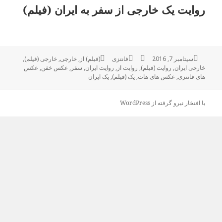
روایت یک خارجی از سفر به ایران (فیلم)
ارسال
سپتامبر 7, 2016
نویسنده
فانتزی
دسته‌ها
(فیلم) از
,
برچسب‌ها
خارجی
,
خارجی (فیلم)
,
شده
خارجی ایران
,
روایت (فیلم)
,
روایت از
,
روایت ایران
,
سفر
,
عکس خفن
,
عکس
در
های فانتزی
,
عکس های هات
,
یک (فیلم)
,
یک ایران
با افتخار نیرو گرفته از WordPress