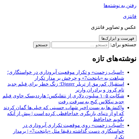
رفتن به نوشته‌ها
فانتزی
عکس و تصاویر فانتزی
فهرست و ابزارک‌ها
جستجو برای:
نوشته‌های تازه
«اسباب زحمت» و تکرار موقعیت آبروداری در خواستگاری؛
شباهت به «پایتخت7» و چرخش بر مدار تکرار
استقبال کم‌رمق از تریلر Digger؛ زنگ خطر برای فیلم جدید
تام کروز و برادران وارنر
شکایت ۱۰۵ میلیون دلاری از نتفلیکس؛ هارددیسک حاوی فیلم
جدید نیکلاس کیج به سرقت رفت
واکنش‌ها به پست اخیر شهاب حسینی که خیلی‌ها گمان کردند
که او از دنیای بازیگری خداحافظی کرده است | پیش از آنکه
بگویم خداحافظ
«اسباب زحمت» روی موقعیت تکراری آبروداری در
خواستگاری دست گذاشته دقیقا مثل «پایتخت7» | برمدار
تکرار