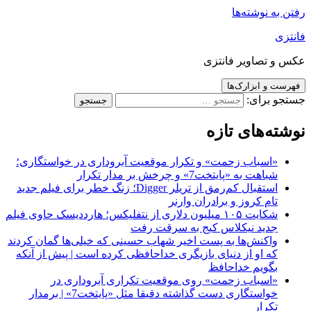
رفتن به نوشته‌ها
فانتزی
عکس و تصاویر فانتزی
فهرست و ابزارک‌ها
جستجو برای:
نوشته‌های تازه
«اسباب زحمت» و تکرار موقعیت آبروداری در خواستگاری؛
شباهت به «پایتخت7» و چرخش بر مدار تکرار
استقبال کم‌رمق از تریلر Digger؛ زنگ خطر برای فیلم جدید
تام کروز و برادران وارنر
شکایت ۱۰۵ میلیون دلاری از نتفلیکس؛ هارددیسک حاوی فیلم
جدید نیکلاس کیج به سرقت رفت
واکنش‌ها به پست اخیر شهاب حسینی که خیلی‌ها گمان کردند
که او از دنیای بازیگری خداحافظی کرده است | پیش از آنکه
بگویم خداحافظ
«اسباب زحمت» روی موقعیت تکراری آبروداری در
خواستگاری دست گذاشته دقیقا مثل «پایتخت7» | برمدار
تکرار