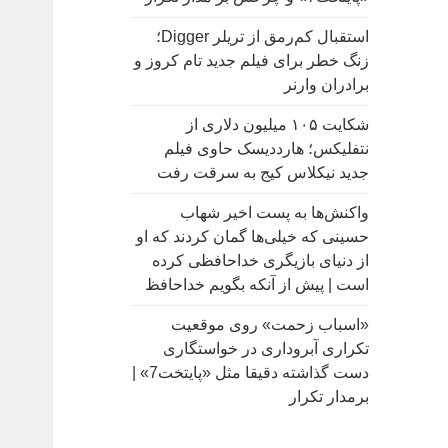
:
استقبال کم‌رمق از تریلر Digger؛
زنگ خطر برای فیلم جدید تام کروز و
برادران وارنر
شکایت ۱۰۵ میلیون دلاری از
نتفلیکس؛ هارددیسک حاوی فیلم
جدید نیکلاس کیج به سرقت رفت
واکنش‌ها به پست اخیر شهاب
حسینی که خیلی‌ها گمان کردند که او
از دنیای بازیگری خداحافظی کرده
است | پیش از آنکه بگویم خداحافظ
«اسباب زحمت» روی موقعیت
تکراری آبروداری در خواستگاری
دست گذاشته دقیقا مثل «پایتخت7» |
برمدار تکرار