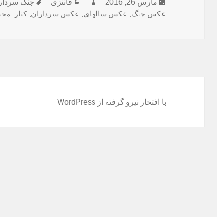
ارسال
مارس 26, 2016
نویسنده
فانتزی
دسته‌ها
برچسب‌ها
جنگ سردار
شده
عکس جنگ
,
عکس سالهای
,
عکس سرداران
,
کنار
,
محس
در
با افتخار نیرو گرفته از WordPress