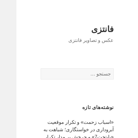
فانتزی
عکس و تصاویر فانتزی
ج
س
ت
ج
و
نوشته‌های تازه
ب
ر
«اسباب زحمت» و تکرار موقعیت
ا
آبروداری در خواستگاری؛ شباهت به
ی
«پایتخت7» و چرخش بر مدار تکرار