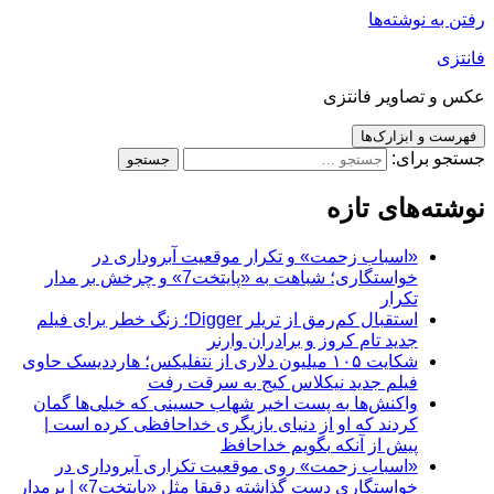
رفتن به نوشته‌ها
فانتزی
عکس و تصاویر فانتزی
فهرست و ابزارک‌ها
جستجو برای:
نوشته‌های تازه
«اسباب زحمت» و تکرار موقعیت آبروداری در
خواستگاری؛ شباهت به «پایتخت7» و چرخش بر مدار
تکرار
استقبال کم‌رمق از تریلر Digger؛ زنگ خطر برای فیلم
جدید تام کروز و برادران وارنر
شکایت ۱۰۵ میلیون دلاری از نتفلیکس؛ هارددیسک حاوی
فیلم جدید نیکلاس کیج به سرقت رفت
واکنش‌ها به پست اخیر شهاب حسینی که خیلی‌ها گمان
کردند که او از دنیای بازیگری خداحافظی کرده است |
پیش از آنکه بگویم خداحافظ
«اسباب زحمت» روی موقعیت تکراری آبروداری در
خواستگاری دست گذاشته دقیقا مثل «پایتخت7» | برمدار