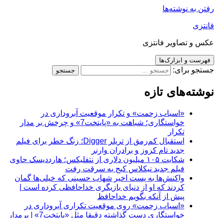
رفتن به نوشته‌ها
فانتزی
عکس و تصاویر فانتزی
فهرست و ابزارک‌ها
جستجو برای:
نوشته‌های تازه
«اسباب زحمت» و تکرار موقعیت آبروداری در
خواستگاری؛ شباهت به «پایتخت7» و چرخش بر مدار
تکرار
استقبال کم‌رمق از تریلر Digger؛ زنگ خطر برای فیلم
جدید تام کروز و برادران وارنر
شکایت ۱۰۵ میلیون دلاری از نتفلیکس؛ هارددیسک حاوی
فیلم جدید نیکلاس کیج به سرقت رفت
واکنش‌ها به پست اخیر شهاب حسینی که خیلی‌ها گمان
کردند که او از دنیای بازیگری خداحافظی کرده است |
پیش از آنکه بگویم خداحافظ
«اسباب زحمت» روی موقعیت تکراری آبروداری در
خواستگاری دست گذاشته دقیقا مثل «پایتخت7» | برمدار