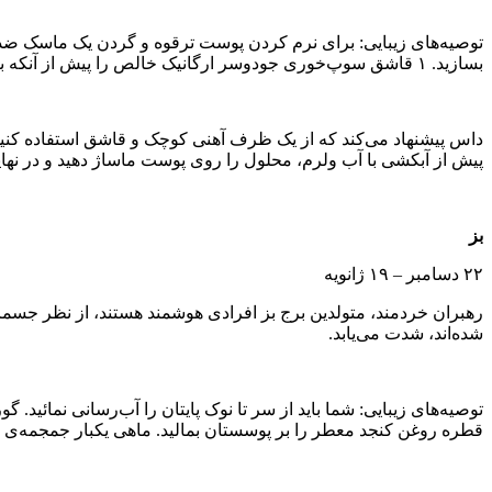
توصیه‌های زیبایی: برای نرم کردن پوست ترقوه و گردن یک ماسک ضد 
بسازید. ۱ قاشق سوپ‌خوری جودوسر ارگانیک خالص را پیش از آنکه با ۲ قاشق سوپ‌خوری ژل ۱۰۰ خالص آلوورا مخلوط کنید، با دقت تمام درون قهوه‌ساب ریخته و آسیاب کنید.
پیش از آبکشی با آب ولرم، محلول را روی پوست ماساژ دهید و در ن
بز
۲۲ دسامبر – ۱۹ ژانویه
رهبران خردمند، متولدین برج بز افرادی هوشمند هستند، از نظر جس
شده‌اند، شدت می‌یابد.
قطره روغن کنجد معطر را بر پوسستان بمالید. ماهی یکبار جمجمه‌ی سرتان را با عشق ماساژ دهید: ۵ تا ۷ قطره روغن بادام را روی پوست سرتان 