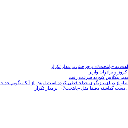
چرخش بر مدار تکرار
 او از دنیای بازیگری خداحافظی کرده است | پیش از آنکه بگویم خداح
دقیقا مثل «پایتخت7» | برمدار تکرار