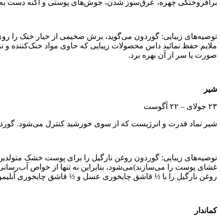
برافروختگی چهره، عرق‌سوز شدن، جوش‌های پوستی و آکنه‌ دست به گر
توصیه‌های زیبایی: گوردون می‌گوید، برش ضخیمی از خیار خنک را روی چ
ملایم حفظ نمائید داس محصولات زیبایی که حاوی مواد خنک‌کننده‌ و نرم‌
صورت یا سر از آن بهره برد.
شیر
۲۳ جولای – ۲۲ آگوست
شیر نماد قدرت و انرژیست که از سوی خورشید کنترل می‌شود. گوردون 
توصیه‌های زیبایی: گوردون روغن نارگیل را برای پوست خشک متولدین
روغن نارگیل را با ½ قاشق چایخوری عسل و ½ قاشق چایخوری آبلیمو
کماندار