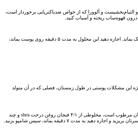
لتیام‌بخشیست و آلوورا که از خواص ضدباکتریایی برخوردار است،
داس پیشنهاد می‌کند که از یک ظرف آهنی کوچک و قاشق استفاده کنید تا مادامی که محلول را به پوست گردن، ترقوه و صورت می‌مالید، خنک بماند. اجازه دهید این محلول به مدت ۵ دقیقه روی پوست بماند،
یژه این مشکلات پوستی در طول زمستان، فصلی که در آن متولد
توصیه‌های زیبایی: شما باید از سر تا نوک پایتان را آب‌رسانی نمائید. گوردون پیشنهاد می‌کند که پس از دوش گرفتن و مادامی که هنوز پوسستان مرطوب است، مخلوطی از ۴/۱ فنجان روغن درخت shea و چند