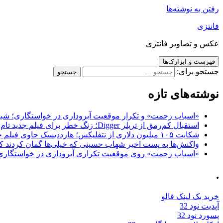
رفتن به نوشته‌ها
فانتزی
عکس و تصاویر فانتزی
فهرست و ابزارک‌ها
جستجو برای:
نوشته‌های تازه
«اسباب زحمت» و تکرار موقعیت آبروداری در خواستگاری؛ شباهت به «پایتخت7» و 
استقبال کم‌رمق از تریلر Digger؛ زنگ خطر برای فیلم جدید تام کروز و برادران وارنر
شکایت ۱۰۵ میلیون دلاری از نتفلیکس؛ هارددیسک حاوی فیلم جدید نیکلاس کیج به سرقت رفت
واکنش‌ها به پست اخیر شهاب حسینی که خیلی‌ها گمان کردند که
«اسباب زحمت» روی موقعیت تکراری آبروداری در خواستگاری دست گذاشته 
.
خرید بک لینک فالو
آپدیت نود 32
پسورد نود 32