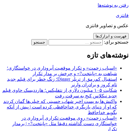
رفتن به نوشته‌ها
فانتزی
عکس و تصاویر فانتزی
فهرست و ابزارک‌ها
جستجو برای:
نوشته‌های تازه
«اسباب زحمت» و تکرار موقعیت آبروداری در خواستگاری؛
شباهت به «پایتخت7» و چرخش بر مدار تکرار
استقبال کم‌رمق از تریلر Digger؛ زنگ خطر برای فیلم جدید
تام کروز و برادران وارنر
شکایت ۱۰۵ میلیون دلاری از نتفلیکس؛ هارددیسک حاوی فیلم
جدید نیکلاس کیج به سرقت رفت
واکنش‌ها به پست اخیر شهاب حسینی که خیلی‌ها گمان کردند
که او از دنیای بازیگری خداحافظی کرده است | پیش از آنکه
بگویم خداحافظ
«اسباب زحمت» روی موقعیت تکراری آبروداری در
خواستگاری دست گذاشته دقیقا مثل «پایتخت7» | برمدار
تکرار