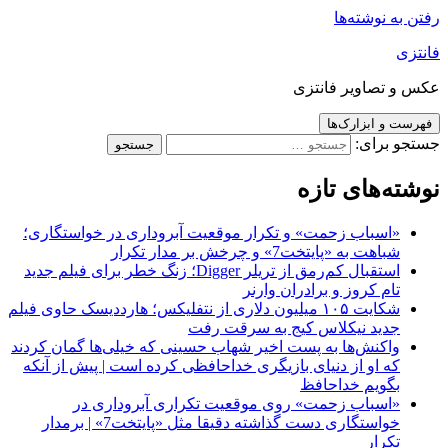
رفتن به نوشته‌ها
فانتزی
عکس و تصاویر فانتزی
فهرست و ابزارک‌ها
جستجو برای:
نوشته‌های تازه
«اسباب زحمت» و تکرار موقعیت آبروداری در خواستگاری؛
شباهت به «پایتخت7» و چرخش بر مدار تکرار
استقبال کم‌رمق از تریلر Digger؛ زنگ خطر برای فیلم جدید
تام کروز و برادران وارنر
شکایت ۱۰۵ میلیون دلاری از نتفلیکس؛ هارددیسک حاوی فیلم
جدید نیکلاس کیج به سرقت رفت
واکنش‌ها به پست اخیر شهاب حسینی که خیلی‌ها گمان کردند
که او از دنیای بازیگری خداحافظی کرده است | پیش از آنکه
بگویم خداحافظ
«اسباب زحمت» روی موقعیت تکراری آبروداری در
خواستگاری دست گذاشته دقیقا مثل «پایتخت7» | برمدار
تکرار