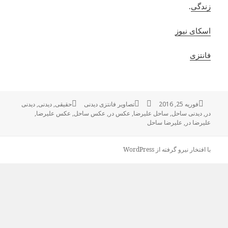
زندگی
.
اسکای نیوز
فانتزی
فوریه 25, 2016
ارسال
نویسنده
دسته‌ها
تصاویر فانتزی دیدنی
حقیقی
,
برچسب‌ها
دیدنی
,
دیدنی
در
,
شده
دیدنی ساحل
,
ساحل علیرضا
,
عکس در
,
عکس ساحل
,
عکس علیرضا
,
در
علیرضا در
,
علیرضا ساحل
با افتخار نیرو گرفته از WordPress