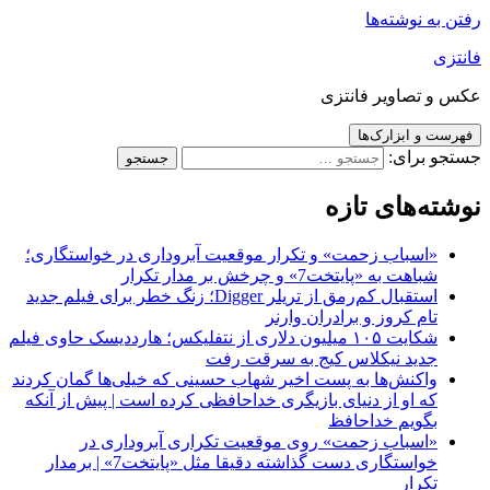
رفتن به نوشته‌ها
فانتزی
عکس و تصاویر فانتزی
فهرست و ابزارک‌ها
جستجو برای:
نوشته‌های تازه
«اسباب زحمت» و تکرار موقعیت آبروداری در خواستگاری؛
شباهت به «پایتخت7» و چرخش بر مدار تکرار
استقبال کم‌رمق از تریلر Digger؛ زنگ خطر برای فیلم جدید
تام کروز و برادران وارنر
شکایت ۱۰۵ میلیون دلاری از نتفلیکس؛ هارددیسک حاوی فیلم
جدید نیکلاس کیج به سرقت رفت
واکنش‌ها به پست اخیر شهاب حسینی که خیلی‌ها گمان کردند
که او از دنیای بازیگری خداحافظی کرده است | پیش از آنکه
بگویم خداحافظ
«اسباب زحمت» روی موقعیت تکراری آبروداری در
خواستگاری دست گذاشته دقیقا مثل «پایتخت7» | برمدار
تکرار