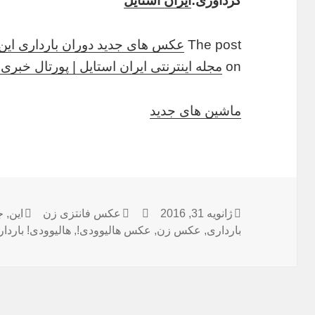
گرداوری:
ایران استایل
The post
عکس های جدید دوران بارداری این 
on
مجله اینترنتی ایران استایل | پورتال خبر
ماشین های جدید
ژانویه 31, 2016
ارسال
نویسنده
دسته‌ها
عکس فانتزی زن
این
,
برچس
ج
شده
بارداری
,
عکس زن
,
عکس هالیوودی!
,
هالیوودی! باردا
در