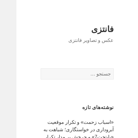
فانتزی
عکس و تصاویر فانتزی
ج
س
ت
ج
و
نوشته‌های تازه
ب
ر
«اسباب زحمت» و تکرار موقعیت
ا
آبروداری در خواستگاری؛ شباهت به
ی
«پایتخت7» و چرخش بر مدار تکرار