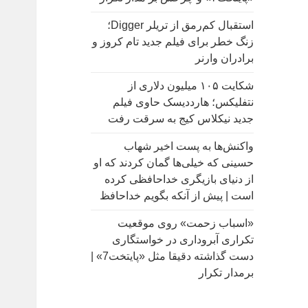
:
استقبال کم‌رمق از تریلر Digger؛
زنگ خطر برای فیلم جدید تام کروز و
برادران وارنر
شکایت ۱۰۵ میلیون دلاری از
نتفلیکس؛ هارددیسک حاوی فیلم
جدید نیکلاس کیج به سرقت رفت
واکنش‌ها به پست اخیر شهاب
حسینی که خیلی‌ها گمان کردند که او
از دنیای بازیگری خداحافظی کرده
است | پیش از آنکه بگویم خداحافظ
«اسباب زحمت» روی موقعیت
تکراری آبروداری در خواستگاری
دست گذاشته دقیقا مثل «پایتخت7» |
برمدار تکرار