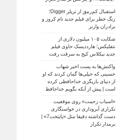
:
استقبال کم‌رمق از تریلر Digger؛
زنگ خطر برای فیلم جدید تام کروز و
برادران وارنر
شکایت ۱۰۵ میلیون دلاری از
نتفلیکس؛ هارددیسک حاوی فیلم
جدید نیکلاس کیج به سرقت رفت
واکنش‌ها به پست اخیر شهاب
حسینی که خیلی‌ها گمان کردند که او
از دنیای بازیگری خداحافظی کرده
است | پیش از آنکه بگویم خداحافظ
«اسباب زحمت» روی موقعیت
تکراری آبروداری در خواستگاری
دست گذاشته دقیقا مثل «پایتخت7» |
برمدار تکرار