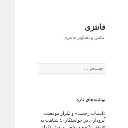
فانتزی
عکس و تصاویر فانتزی
ج
س
ت
ج
و
نوشته‌های تازه
ب
ر
«اسباب زحمت» و تکرار موقعیت
ا
آبروداری در خواستگاری؛ شباهت به
ی
«پایتخت7» و چرخش بر مدار تکرار