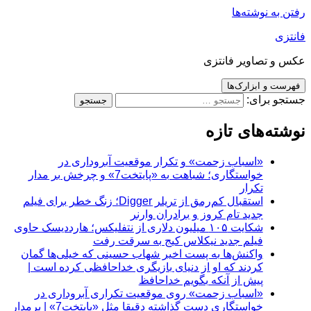
رفتن به نوشته‌ها
فانتزی
عکس و تصاویر فانتزی
فهرست و ابزارک‌ها
جستجو برای:
نوشته‌های تازه
«اسباب زحمت» و تکرار موقعیت آبروداری در
خواستگاری؛ شباهت به «پایتخت7» و چرخش بر مدار
تکرار
استقبال کم‌رمق از تریلر Digger؛ زنگ خطر برای فیلم
جدید تام کروز و برادران وارنر
شکایت ۱۰۵ میلیون دلاری از نتفلیکس؛ هارددیسک حاوی
فیلم جدید نیکلاس کیج به سرقت رفت
واکنش‌ها به پست اخیر شهاب حسینی که خیلی‌ها گمان
کردند که او از دنیای بازیگری خداحافظی کرده است |
پیش از آنکه بگویم خداحافظ
«اسباب زحمت» روی موقعیت تکراری آبروداری در
خواستگاری دست گذاشته دقیقا مثل «پایتخت7» | برمدار