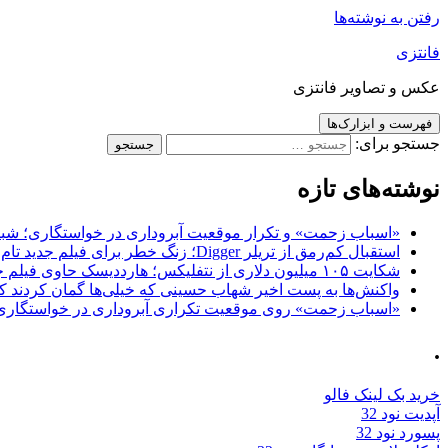
رفتن به نوشته‌ها
فانتزی
عکس و تصاویر فانتزی
فهرست و ابزارک‌ها
جستجو برای:
نوشته‌های تازه
«اسباب زحمت» و تکرار موقعیت آبروداری در خواستگاری؛ شباهت به «پایتخت7» و 
استقبال کم‌رمق از تریلر Digger؛ زنگ خطر برای فیلم جدید تام کروز و برادران وارنر
شکایت ۱۰۵ میلیون دلاری از نتفلیکس؛ هارددیسک حاوی فیلم جدید نیکلاس کیج به سرقت رفت
واکنش‌ها به پست اخیر شهاب حسینی که خیلی‌ها گمان کردند که
«اسباب زحمت» روی موقعیت تکراری آبروداری در خواستگاری دست گذاشته 
.
خرید بک لینک فالو
آپدیت نود 32
پسورد نود 32