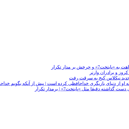
چرخش بر مدار تکرار
 او از دنیای بازیگری خداحافظی کرده است | پیش از آنکه بگویم خداح
دقیقا مثل «پایتخت7» | برمدار تکرار