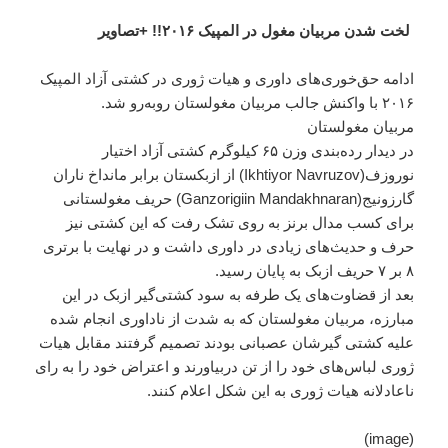
لخت شدن مربیان مغول در المپیک ۲۰۱۶!! +تصاویر
ادامه حق‌خوری‌های داوری و هیات ژوری در کشتی آزاد المپیک
۲۰۱۶ با واکنش جالب مربیان مغولستان روبه‌رو شد.
مربیان مغولستان
در دیدار رده‌بندی وزن ۶۵ کیلوگرم کشتی آزاد اختیار
نوروزف(Ikhtiyor Navruzov) از ازبکستان برابر مانداخ ناران
گارزونیج(Ganzorigiin Mandakhnaran) حریف مغولستانی
برای کسب مدال برنز به روی تشک رفت که این کشتی نیز
حرف و حدیث‌های زیادی در داوری داشت و در نهایت با برتری
۸ بر ۷ حریف ازبک به پایان رسید.
بعد از قضاوت‌های یک طرفه به سود کشتی‌گیر ازبک در این
مبارزه، مربیان مغولستان که به شدت از ناداوری انجام شده
علیه کشتی گیرشان عصبانی بودند تصمیم گرفتند مقابل هیات
ژوری لباس‌های خود را از تن دربیاورند و اعتراض خود را به رای‌
ناعادلانه هیات ژوری به این شکل اعلام کنند.
(image)