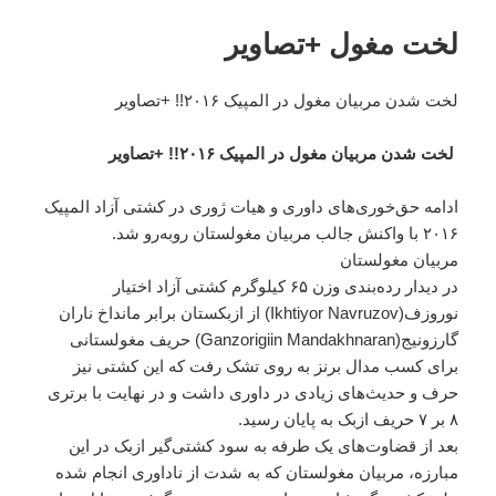
لخت مغول +تصاویر
لخت شدن مربیان مغول در المپیک ۲۰۱۶!! +تصاویر
لخت شدن مربیان مغول در المپیک ۲۰۱۶!! +تصاویر
ادامه حق‌خوری‌های داوری و هیات ژوری در کشتی آزاد المپیک
۲۰۱۶ با واکنش جالب مربیان مغولستان روبه‌رو شد.
مربیان مغولستان
در دیدار رده‌بندی وزن ۶۵ کیلوگرم کشتی آزاد اختیار
نوروزف(Ikhtiyor Navruzov) از ازبکستان برابر مانداخ ناران
گارزونیج(Ganzorigiin Mandakhnaran) حریف مغولستانی
برای کسب مدال برنز به روی تشک رفت که این کشتی نیز
حرف و حدیث‌های زیادی در داوری داشت و در نهایت با برتری
۸ بر ۷ حریف ازبک به پایان رسید.
بعد از قضاوت‌های یک طرفه به سود کشتی‌گیر ازبک در این
مبارزه، مربیان مغولستان که به شدت از ناداوری انجام شده