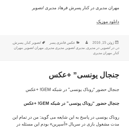
مهران مدیری در کنار پسرش فرهاد مدیری /تصویر
دانلود موزیک
ژوئن 15, 2016
ارسال
نویسنده
دسته‌ها
عکس فانتزی پسر
برچسب‌ها
/تصویر کنار
,
پسرش
,
در
,
شده
در /تصویر
,
در مدیری
,
مدیری /تصویر
,
مدیری مدیری
,
مهران /تصویر
,
مهران
کنار
,
در
مهران مدیری
جنجال یونسی” +عکس
جنجال حضور “روناک یونسی” در شبکه GEM! +عکس
جنجال حضور “روناک یونسی” در شبکه GEM! +عکس
روناک یونسی در پاسخ به این شایعه می گوید: من در تمام این
مدت مشغول بازی در سریال «آسپرین» بودم این مسئله در