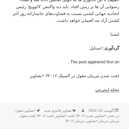
رسوایی آن ها بر زمین افتاد. باید دید واکنش ‘لالوویچ’ رئیس
اتحادیه جهانی کشتی نسبت به قضاوت‌های جانبدارانه روز آخر
کشتی آزاد چه ‌العملی خواهد داشت.
ایسنا
گردآوری
:
استایل
The post appeared first on .
لخت شدن مربیان مغول در المپیک ۲۰۱۶!! +تصاویر
مجله اینترنتی
ارسال
آگوست 22, 2016
نویسنده
دسته‌ها
تصاویر فانتزی جدید
برچسب‌ها
+تصاویر مغول
,
در
,
شده
شدن +تصاویر
,
شدن ۲۰۱۶!!
,
لخت +تصاویر
,
لخت ۲۰۱۶!!
,
لخت مغول
,
در
مربیان
,
مربیان +تصاویر
,
مربیان ۲۰۱۶!!