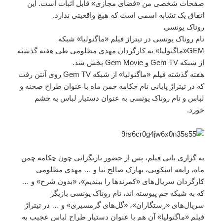
صفحات شخصی من «فضای مجازی» قابل اثبات است. این
اتفاق یک تشابه اسمی است که هیچ واقعیتی ندارد.
روناک یونسی
نام روناک یونسی در تیتراژ فیلم «ماگنولیا» شبکه
GEM«ماگنولیا» به کارگردان مهدی مظلومی طی هفته گذشته
از شبکه Gem TV و Gem Movie‌ پخش شد.
هفته گذشته فیلم «ماگنولیا» از شبکه Gem TV روی آنتن رفت
که در تیتراژ پایانی نام چکامه چمن ماه با عنوان طراح صحنه و
لباس و نام روناک یونسی به عنوان دستیار لباس به چشم
خورد.
به گزاری بانی فیلم، پس از حضور بازیگرانی چون چکامه چمن
ماه، رابعه اسکویی، بهارک صالح نیا و … مهدی مظلومی
کارگردان سریال‌های «کمرندها را ببندیم»، «بدون شرح» و …
که به شبکه جم پیوسته اند، نام روناک یونسی بازیگر
سریال‌های «رستگاران»، «گل‌های گرمسیری» و … در تیتراژ
فیلم «ماگنولیا» آن هم با عنوان دستیار طراح لباس عجیب به