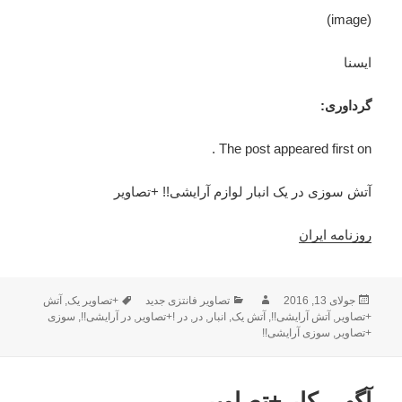
(image)
ایسنا
گرداوری:
The post appeared first on .
آتش سوزی در یک انبار لوازم آرایشی!! +تصاویر
روزنامه ایران
ارسال
جولای 13, 2016
نویسنده
دسته‌ها
تصاویر فانتزی جدید
برچسب‌ها
+تصاویر یک
,
آتش
شده
+تصاویر
,
آتش آرایشی!!
,
آتش یک
,
انبار
,
در
,
در !+تصاویر
,
در آرایشی!!
,
سوزی
در
+تصاویر
,
سوزی آرایشی!!
آگهی کار +تصاویر