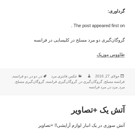
گرداوری:
The post appeared first on .
گروگان‌گیری دو مرد مسلح در کلیسایی در فرانسه
طاووس موزیک
ارسال
جولای 27, 2016
نویسنده
دسته‌ها
عکس فانتزی مرد
در
,
دو در
,
برچسب‌ها
دو فرانسه
,
شده
فرانسه مسلح
,
گروگان‌گیری در
,
گروگان‌گیری فرانسه
,
گروگان‌گیری مسلح
,
مرد
,
در
مرد در
,
مرد فرانسه
آتش یک +تصاویر
آتش سوزی در یک انبار لوازم آرایشی!! +تصاویر