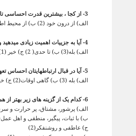
3- از کجا ، بیشترین قدرت احساسی تان را دریافت میکنید؟
الف) از درون خود (2) ب) از محیط اطرافتان(1)
4- آیا به جزییات اهمیت زیادی میدهید و به اصطلاح مو را از ماست بیرون میکشید؟
الف) بله(3) ب) تا حدی( 2) ج) خیر (1)
5- آیا در قبال ارتباطهایتان احساس تعهد و مسئولیت میکنید؟
الف) بله (3) ب) گاهی اوقات(2) ج) خیر (1)
6- کدام یک از گزینه های زیر بهتر از همه خصوصیات شما را توصیف میکند؟
الف) پرشور، مشتاق، پر حرارت و سرشار
ب) با ثبات، پیگیر، منطقی و اهل عمل(4)
ج) عاطفی و روشنفکر(2)