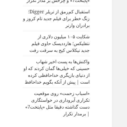
«پایتخت7» و چرخش بر مدار تکرار
:
استقبال کم‌رمق از تریلر Digger؛
زنگ خطر برای فیلم جدید تام کروز و
برادران وارنر
شکایت ۱۰۵ میلیون دلاری از
نتفلیکس؛ هارددیسک حاوی فیلم
جدید نیکلاس کیج به سرقت رفت
واکنش‌ها به پست اخیر شهاب
حسینی که خیلی‌ها گمان کردند که او
از دنیای بازیگری خداحافظی کرده
است | پیش از آنکه بگویم خداحافظ
«اسباب زحمت» روی موقعیت
تکراری آبروداری در خواستگاری
دست گذاشته دقیقا مثل «پایتخت7»
| برمدار تکرار