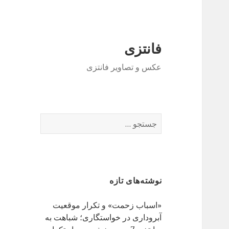
فانتزی
عکس و تصاویر فانتزی
ج
س
ت
ج
و
نوشته‌های تازه
ب
ر
«اسباب زحمت» و تکرار موقعیت
ا
آبروداری در خواستگاری؛ شباهت به
ی