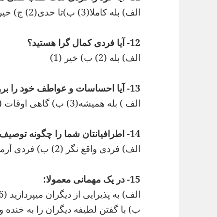
الف) بله کاملا(3) ب)تا حدی(2) ج) خیر اصلا (1)
12- آیا فردی کمال گرا هستید؟
الف) بله (2) ب) خیر (1)
13- آیا احساسات و عواطف خود را بروز میدهید؟
الف ) بله همیشه(3) ب) گاهی اوقات (2) ج) خیر اصلا (1)
14- اطرافیانتان شما را چگونه توصیف میکنند؟
الف) فردی واقع نگر (2) ب) فردی آرمانگرا (1)
15- در یک مهمانی معمولا:
الف) به پذیرایی از دیگران میپردازید (6)
ب) با گفتن لطیفه دیگران را به خنده وا م