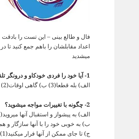
فال و طالع بینی – این تست را بادقت ج
اعداد مقابلشان را باهم جمع کنید تا د
میشدید
1- آیا خود را فردی خودکاو و درونگر تلقی میکنید؟
الف) بله قطعا(3) ب) گاهی اوقات(2) ج) خیر به هیچ وجه (1)
2- چگونه با تغییرات مواجه میشوید؟
الف) به پیشواز و استقبال آنها میروید(3)
ب) به خوبی خود را با آنها سازگار و هما
ج) تا جای ممکن از آنها فرار میکنید(1)