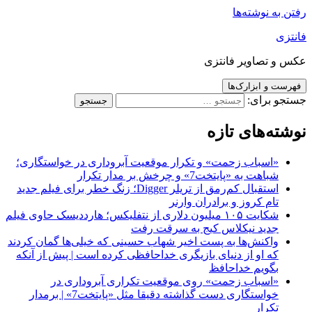
رفتن به نوشته‌ها
فانتزی
عکس و تصاویر فانتزی
فهرست و ابزارک‌ها
جستجو برای:
نوشته‌های تازه
«اسباب زحمت» و تکرار موقعیت آبروداری در خواستگاری؛
شباهت به «پایتخت7» و چرخش بر مدار تکرار
استقبال کم‌رمق از تریلر Digger؛ زنگ خطر برای فیلم جدید
تام کروز و برادران وارنر
شکایت ۱۰۵ میلیون دلاری از نتفلیکس؛ هارددیسک حاوی فیلم
جدید نیکلاس کیج به سرقت رفت
واکنش‌ها به پست اخیر شهاب حسینی که خیلی‌ها گمان کردند
که او از دنیای بازیگری خداحافظی کرده است | پیش از آنکه
بگویم خداحافظ
«اسباب زحمت» روی موقعیت تکراری آبروداری در
خواستگاری دست گذاشته دقیقا مثل «پایتخت7» | برمدار
تکرار