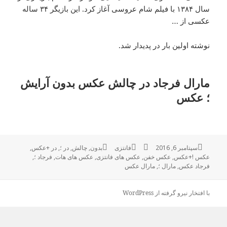
سال ۱۳۸۴ با فیلم شام عروسی آغاز کرد. این بازیگر ۳۴ ساله
عکسی از …
نوشته اولین بار در پدیدار شد.
مارال فرجاد در چالش عکس بدون آرایش
؛ عکس
ارسال
سپتامبر 6, 2016
نویسنده
فانتزی
دسته‌ها
بدون
,
برچسب‌ها
چالش
,
در ؛
,
در +عکس
,
شده
عکس !+عکس
,
عکس خفن
,
عکس های فانتزی
,
عکس های هات
,
فرجاد ؛
,
در
فرجاد عکس
,
مارال ؛
,
مارال عکس
با افتخار نیرو گرفته از WordPress