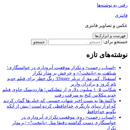
رفتن به نوشته‌ها
فانتزی
عکس و تصاویر فانتزی
فهرست و ابزارک‌ها
جستجو برای:
نوشته‌های تازه
«اسباب زحمت» و تکرار موقعیت آبروداری در خواستگاری؛
شباهت به «پایتخت7» و چرخش بر مدار تکرار
استقبال کم‌رمق از تریلر Digger؛ زنگ خطر برای فیلم جدید
تام کروز و برادران وارنر
شکایت ۱۰۵ میلیون دلاری از نتفلیکس؛ هارددیسک حاوی فیلم
جدید نیکلاس کیج به سرقت رفت
واکنش‌ها به پست اخیر شهاب حسینی که خیلی‌ها گمان کردند
که او از دنیای بازیگری خداحافظی کرده است | پیش از آنکه
بگویم خداحافظ
«اسباب زحمت» روی موقعیت تکراری آبروداری در
خواستگاری دست گذاشته دقیقا مثل «پایتخت7» | برمدار
تکرار