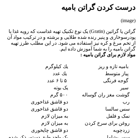
درست کردن گراتن بامیه
(image)
گراتن یا گراتین (Gratin) یک نوع تکنیک تهیه غذاست که رویه غذا با
پودرسوخاری و پنیر رنده شده طلایی و برشته و در ترکیب مواد آن
از تخم مرغ و کره نیز استفاده می شود. در این مطلب طرز تهیه
گراتن بامیه را به شما آموزش داده ایم.
مواد لازم برای گراتن بامیه :
بامیه تازه و ریز
یك كیلوگرم
پیاز متوسط
یك عدد
گوجه فرنگی
۵ تا ۶ عدد
سیر
یک بوته
گوشت مغز ران گوساله
۵۰۰ گرم
رب
دو قاشق غذاخوری
سس سالسا
دو قاشق غذاخوری
نمک و فلفل
به میزان لازم
روغن برای سرخ كردن
به میزان لازم
زردچوبه
دو قاشق چایخوری
سس بشامل
یک واحد طبق دستور ذكر شده