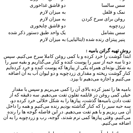
سس سالسا
دو قاشق غذاخوری
نمک و فلفل
به میزان لازم
روغن برای سرخ كردن
به میزان لازم
زردچوبه
دو قاشق چایخوری
سس بشامل
یک واحد طبق دستور ذكر شده
پنیر پیتزای رنده شده (ایتالیایی)
به میزان لازم
روش تهیه گراتن بامیه :
ابتدا گوشت را خرد كرده و با كمی روغن كاملا سرخ می‌كنیم. سپس
دو تا سه حبه از سیر را پوست كنده و كنار می‌گذاریم و بقیه سیر را
به شكل بوته‌ای همراه یكی از پیازها كه پوست كنده و خرد كرده‌ایم
كنار گوشت ریخته و مقداری زردچوبه و دو لیوان آب به آن اضافه
می‌كنیم و اجازه می‌دهیم تا بپزد.
بامیه ها را تمیز كرده بالای آن را كمی می‌بریم و سپس با مقدار
خیلی كمی روغن در قابلمه تفلون تفت می‌دهیم. سه دقیقه كه از
تفت دادن بامیه‌ها گذشت، پیازها را به شكل خلالی خرد كرده دو،
سه حبه سیر را كه كنار گذاشته بودیم رنده می‌كنیم و همه را داخل
آن می ریزیم و با هم تفت می‌دهیم. در این فاصله گوجه ها را رنده
می‌كنیم. وقتی پیازها كمی نرم شدند، گوجه، رب و زردچوبه را به آن
اضافه می‌كنیم.