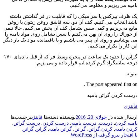
بامیه می‌ریزیم و مخلوط می‌كنیم.
یک ظرف پیركس یا سرامیكی را كه قابلیت در فر گذاشتن داشته
باشد انتخاب می كنیم. كف آن دو، سه قاشق روغن زیتون یا روغن
مایع می‌ریزیم و كمی سس بشامل كف آن پخش می‌كنیم. حالا نیمی
از خوراك را روی آن پهن می‌كنیم با سس بشامل روی مواد بامیه را
می پوشانیم و روی آن پنیر می پاشیم و با باقیمانده مواد یک بار دیگر
این كار را تكرار می‌كنیم.
گراتن را حدود یک ساعت در پنجره وسط فر كه از قبل با دمای ۱۷۰
درجه سانتیگراد گرم كرده ایم قرار داده و می پزیم.
بیتوته
The post appeared first on .
درست کردن گراتن بامیه
فانتزی
ارسال شده در
جولای 20, 2016
نویسنده
دسته‌ها
فانتزی
برچسب‌ها
بامیه کردن
,
درست
,
درست بامیه
,
درست کردن
,
درست گراتن
,
کردن بامیه
,
کردن گراتن
,
گراتن
,
گراتن بامیه
,
گراتن گراتن
با افتخار نیرو گرفته از WordPress