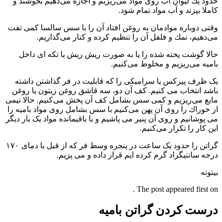
حدود یك لیوان آب روی مواد می‌ریزیم و اجازه می‌دهیم بجوشند و
كاملا بپزند و آب مواد تمام شود.
وقتی دوباره موادمان به روغن افتاد آن را با سس سالسا كمی تفت
می‌دهیم، نمك و فلفل آن را تنظیم كرده و كنار می‌گذاریم.
حالا گوشت پخته شده را یا به صورت ریش ریش یا تكه ای داخل
بامیه می‌ریزیم و مخلوط می‌كنیم.
یک ظرف پیركس یا سرامیكی را كه قابلیت در فر گذاشتن داشته
باشد انتخاب می كنیم. كف آن دو، سه قاشق روغن زیتون یا روغن
مایع می‌ریزیم و كمی سس بشامل كف آن پخش می‌كنیم. حالا نیمی
از خوراك را روی آن پهن می‌كنیم با سس بشامل روی مواد بامیه را
می پوشانیم و روی آن پنیر می پاشیم و با باقیمانده مواد یک بار دیگر
این كار را تكرار می‌كنیم.
گراتن را حدود یک ساعت در پنجره وسط فر كه از قبل با دمای ۱۷۰
درجه سانتیگراد گرم كرده ایم قرار داده و می پزیم.
بیتوته
The post appeared first on .
درست کردن گراتن بامیه