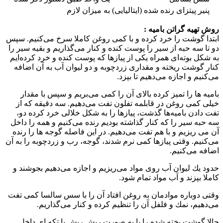
پنیر پیتزای رنده شده (ایتالیایی)
به میزان لازم
روش تهیه گراتن بامیه :
ابتدا گوشت را خرد كرده و با كمی روغن كاملا سرخ می‌كنیم. سپس
دو تا سه حبه از سیر را پوست كنده و كنار می‌گذاریم و بقیه سیر را
به شكل بوته‌ای همراه یكی از پیازها كه پوست كنده و خرد كرده‌ایم
كنار گوشت ریخته و مقداری زردچوبه و دو لیوان آب به آن اضافه
می‌كنیم و اجازه می‌دهیم تا بپزد.
بامیه ها را تمیز كرده بالای آن را كمی می‌بریم و سپس با مقدار
خیلی كمی روغن در قابلمه تفلون تفت می‌دهیم. سه دقیقه كه از
تفت دادن بامیه‌ها گذشت، پیازها را به شكل خلالی خرد كرده دو،
سه حبه سیر را كه كنار گذاشته بودیم رنده می‌كنیم و همه را داخل
آن می ریزیم و با هم تفت می‌دهیم. در این فاصله گوجه ها را رنده
می‌كنیم. وقتی پیازها كمی نرم شدند، گوجه، رب و زردچوبه را به آن
اضافه می‌كنیم.
حدود یك لیوان آب روی مواد می‌ریزیم و اجازه می‌دهیم بجوشند و
كاملا بپزند و آب مواد تمام شود.
وقتی دوباره موادمان به روغن افتاد آن را با سس سالسا كمی تفت
می‌دهیم، نمك و فلفل آن را تنظیم كرده و كنار می‌گذاریم.
حالا گوشت پخته شده را یا به صورت ریش ریش یا تكه ای داخل